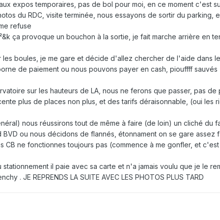
 aux expos temporaires, pas de bol pour moi, en ce moment c'est s
otos du RDC, visite terminée, nous essayons de sortir du parking, e
 me refuse
²&k ça provoque un bouchon à la sortie, je fait marche arrière en t
r les boules, je me gare et décide d'allez chercher de l'aide dans l
e borne de paiement ou nous pouvons payer en cash, piouffff sauvés
vatoire sur les hauteurs de LA, nous ne ferons que passer, pas de
ente plus de places non plus, et des tarifs déraisonnable, (oui les r
néral) nous réussirons tout de même à faire (de loin) un cliché du
BVD ou nous décidons de flannés, étonnament on se gare assez f
es CB ne fonctionnes toujours pas (commence à me gonfler, et c'est
tationnement il paie avec sa carte et n'a jamais voulu que je le r
s frenchy . JE REPRENDS LA SUITE AVEC LES PHOTOS PLUS TARD