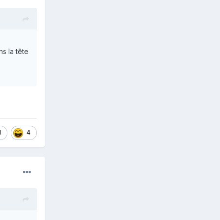
s la tête
1
4