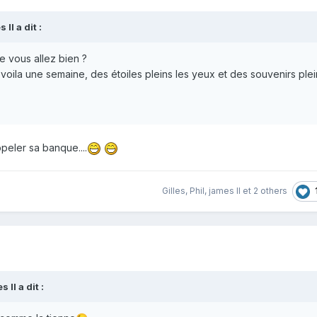
s ll
a dit :
e vous allez bien ?
oila une semaine, des étoiles pleins les yeux et des souvenirs plein
peler sa banque....
Gilles
,
Phil
,
james ll
et
2 others
s ll
a dit :