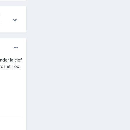
S
27 janv.
8
28 janv.
8
21 sept.
8
nder la clef
rds et Tox