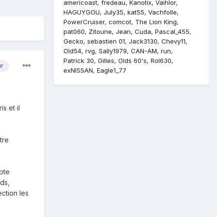
americoast
fredeau
Kanotix
Vaihlor
HAGUYGOU
July35
kat55
Vachfolle
PowerCruiser
comcot
The Lion King
pat060
Zitoune
Jean
Cuda
Pascal_455
Gecko
sebastien 01
Jack3130
Chevy11
Old54
rvg
Sally1979
CAN-AM
run
Patrick 30
Gilles
Olds 60's
Rol630
ur
exNISSAN
Eagle1_77
s et il
tre
pte
nds,
ection les