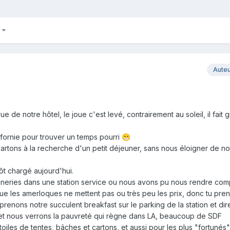
3
Aute
de notre hôtel, le joue c'est levé, contrairement au soleil, il fait gri
ifornie pour trouver un temps pourri
😁
rtons à la recherche d'un petit déjeuner, sans nous éloigner de no
t chargé aujourd'hui.
nneries dans une station service ou nous avons pu nous rendre com
que les amerloques ne mettent pas ou très peu les prix, donc tu pre
s prenons notre succulent breakfast sur le parking de la station et dir
ajet nous verrons la pauvreté qui règne dans LA, beaucoup de SDF
toiles de tentes, bâches et cartons, et aussi pour les plus "fortunés"