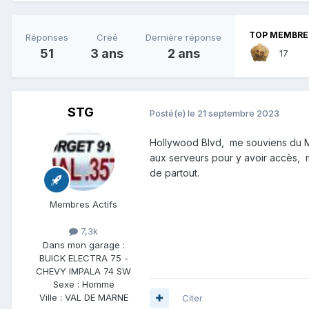
TOP MEMBRES
Réponses
Créé
Dernière réponse
51
3 ans
2 ans
17
STG
Posté(e)
le 21 septembre 2023
Hollywood Blvd, me souviens du Mc 
aux serveurs pour y avoir accès, 
de partout.
Membres Actifs
7,3k
Dans mon garage :
BUICK ELECTRA 75 -
CHEVY IMPALA 74 SW
Sexe :
Homme
Ville :
VAL DE MARNE
Citer