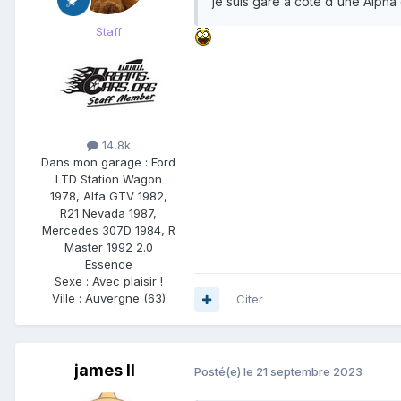
je suis garé à coté d'une Alpha
Staff
14,8k
Dans mon garage :
Ford
LTD Station Wagon
1978, Alfa GTV 1982,
R21 Nevada 1987,
Mercedes 307D 1984, R
Master 1992 2.0
Essence
Sexe :
Avec plaisir !
Ville :
Auvergne (63)
Citer
james ll
Posté(e)
le 21 septembre 2023