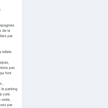
n
ompagnies
s de la
lars par
billets
repas,
ntons pas
qui font
m ,
 le parking
 à coté
visite,
ssez par