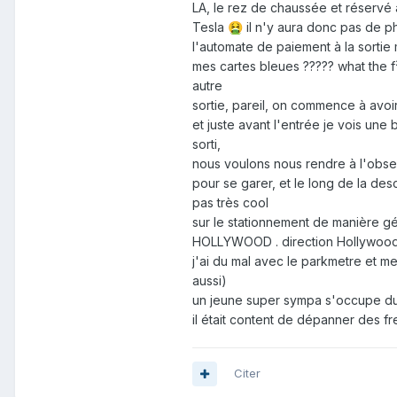
LA, le rez de chaussée et réservé
Tesla
il n'y aura donc pas de ph
🤮
l'automate de paiement à la sortie
mes cartes bleues ????? what the f
autre
sortie, pareil, on commence à avoi
et juste avant l'entrée je vois un
sorti,
nous voulons nous rendre à l'obser
pour se garer, et le long de la desc
pas très cool
sur le stationnement de manière gé
HOLLYWOOD . direction Hollywood 
j'ai du mal avec le parkmetre et m
aussi)
un jeune super sympa s'occupe du s
il était content de dépanner de
Citer