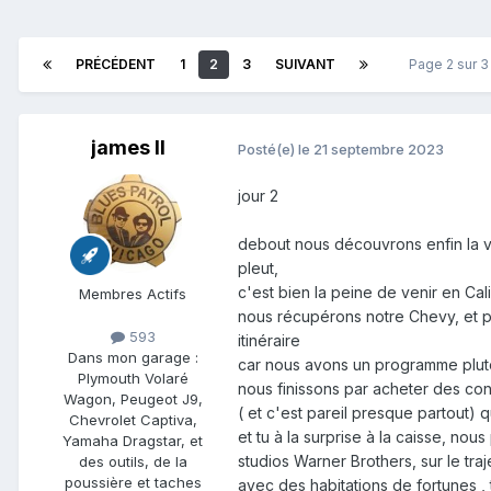
PRÉCÉDENT
1
2
3
SUIVANT
Page 2 sur 
james ll
Posté(e)
le 21 septembre 2023
jour 2
debout nous découvrons enfin la vue 
pleut,
c'est bien la peine de venir en Cal
Membres Actifs
nous récupérons notre Chevy, et pa
593
itinéraire
Dans mon garage :
car nous avons un programme plutô
Plymouth Volaré
nous finissons par acheter des co
Wagon, Peugeot J9,
( et c'est pareil presque partout) 
Chevrolet Captiva,
et tu à la surprise à la caisse, nou
Yamaha Dragstar, et
studios Warner Brothers, sur le tr
des outils, de la
poussière et taches
avec des habitations de fortunes , 