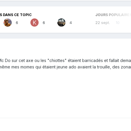
 DANS CE TOPIC
JOURS POPULAIRE
6
6
4
22 sept.
10
Do sur cet axe ou les "chiottes" étaient barricadés et fallait dema
même mes momes qui étaient jeune ado avaient la trouille, des zona