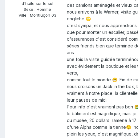
d'huile sur le sol
des camions aménagés et vieux camp
Sexe :
Homme
nous arrivons à la Warner, visite 
Ville :
Montluçon 03
engliche
🙄
c'est sympa, et nous apprendrons 
que pour monter un escalier, pass
d'assurances c'est considéré c
séries friends bien que terminée d
ans
une fois la visite guidée terminé
avec évidement la boutique et les
verts,
comme tout le monde
. Fin de m
😁
nous croisons un Jack in the box, 
vraiment à notre place, la clientel
leur pauses de midi.
Pour info c'est vraiment pas bon

le bâtiment est magnifique, mais j
du musée, 20 dollars, ramené à 17 
d'une Alpha comme la tienne
nou
😉
plein les yeux, c'est magnifique, d