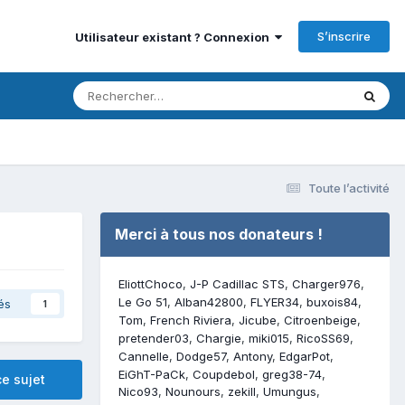
S’inscrire
Utilisateur existant ? Connexion
Toute l’activité
Merci à tous nos donateurs !
EliottChoco
J-P Cadillac STS
Charger976
Le Go 51
Alban42800
FLYER34
buxois84
és
1
Tom
French Riviera
Jicube
Citroenbeige
pretender03
Chargie
miki015
RicoSS69
Cannelle
Dodge57
Antony
EdgarPot
EiGhT-PaCk
Coupdebol
greg38-74
e sujet
Nico93
Nounours
zekill
Umungus