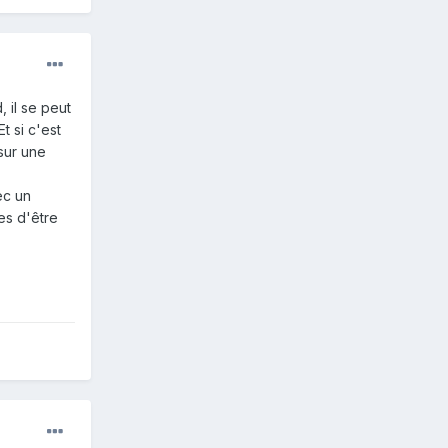
 il se peut
t si c'est
 sur une
ec un
es d'être