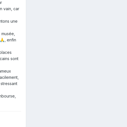
ur
n vain, car
entons une
e musée,
, enfin
🙏
 places
icains sont
 fameux
acilement,
 stressant
embourse,