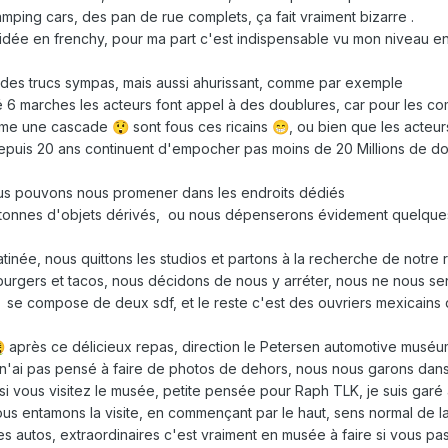
ing cars, des pan de rue complets, ça fait vraiment bizarre .
guidée en frenchy, pour ma part c'est indispensable vu mon niveau e
des trucs sympas, mais aussi ahurissant, comme par exemple
é 6 marches les acteurs font appel à des doublures, car pour les c
omme une cascade
sont fous ces ricains
, ou bien que les acteur
😲
😁
epuis 20 ans continuent d'empocher pas moins de 20 Millions de dol
nous pouvons nous promener dans les endroits dédiés
 tonnes d'objets dérivés, ou nous dépenserons évidement quelques 
atinée, nous quittons les studios et partons à la recherche de notre 
burgers et tacos, nous décidons de nous y arréter, nous ne nous se
le se compose de deux sdf, et le reste c'est des ouvriers mexicains 
après ce délicieux repas, direction le Petersen automotive muséu

e n'ai pas pensé à faire de photos de dehors, nous nous garons dans
si vous visitez le musée, petite pensée pour Raph TLK, je suis garé
s entamons la visite, en commençant par le haut, sens normal de la 
es autos, extraordinaires c'est vraiment en musée à faire si vous pa