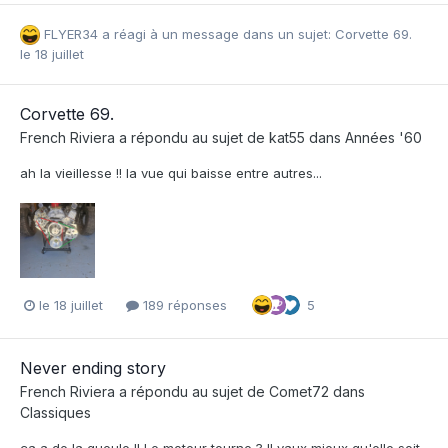
FLYER34
a réagi à un message dans un sujet:
Corvette 69.
le 18 juillet
Corvette 69.
French Riviera
a répondu au sujet de
kat55
dans
Années '60
ah la vieillesse !! la vue qui baisse entre autres...
le 18 juillet
189 réponses
5
Never ending story
French Riviera
a répondu au sujet de
Comet72
dans
Classiques
ça a de la gueule !! Le moteur tourne ? Il vaux mieux qu'elle soit