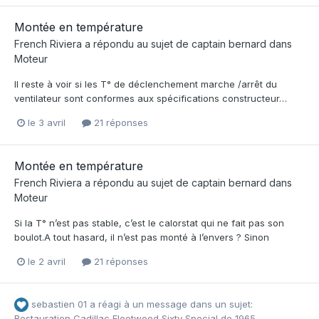
Montée en température
French Riviera
a répondu au sujet de
captain bernard
dans
Moteur
Il reste à voir si les T° de déclenchement marche /arrêt du
ventilateur sont conformes aux spécifications constructeur…
le 3 avril
21 réponses
Montée en température
French Riviera
a répondu au sujet de
captain bernard
dans
Moteur
Si la T° n’est pas stable, c’est le calorstat qui ne fait pas son
boulot.A tout hasard, il n’est pas monté à l’envers ? Sinon
le 2 avril
21 réponses
sebastien 01
a réagi à un message dans un sujet:
Restauration Cadillac Fleetwood Sixty Special de 1965