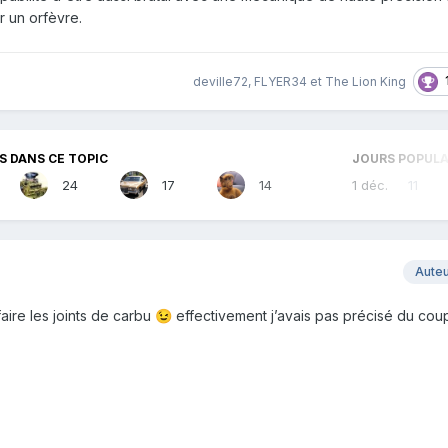
r un orfèvre.
deville72
,
FLYER34
et
The Lion King
 DANS CE TOPIC
JOURS POPULA
24
17
14
1 déc.
11
Aute
faire les joints de carbu
effectivement j’avais pas précisé du cou
😉