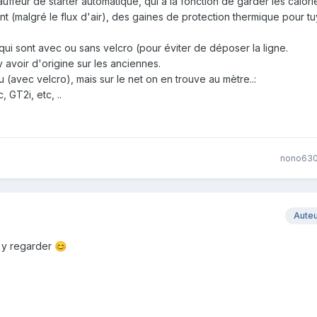
uffeur de starter automatique, qui a la fonction de garder les calor
ant (malgré le flux d'air), des gaines de protection thermique pour t
,qui sont avec ou sans velcro (pour éviter de déposer la ligne.
 avoir d'origine sur les anciennes.
eu (avec velcro), mais sur le net on en trouve au mètre..:
 GT2i, etc, ..
nono63
Aute
s y regarder
😊