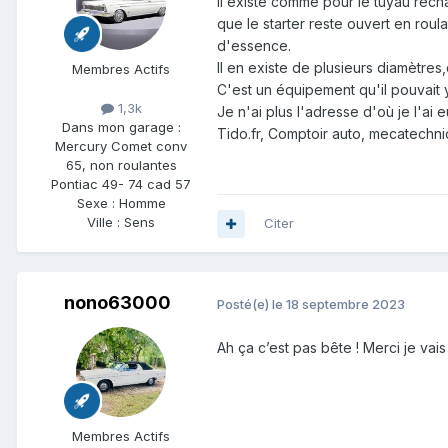
Il existe comme pour le tuyau récha
que le starter reste ouvert en roul
d'essence.
Il en existe de plusieurs diamètres
Membres Actifs
C'est un équipement qu'il pouvait y
1,3k
Je n'ai plus l'adresse d'où je l'ai 
Dans mon garage :
Tido.fr, Comptoir auto, mecatechnic,
Mercury Comet conv
65, non roulantes
Pontiac 49- 74 cad 57
Sexe :
Homme
Ville :
Sens
Citer
nono63000
Posté(e)
le 18 septembre 2023
Ah ça c’est pas bête ! Merci je vai
Membres Actifs