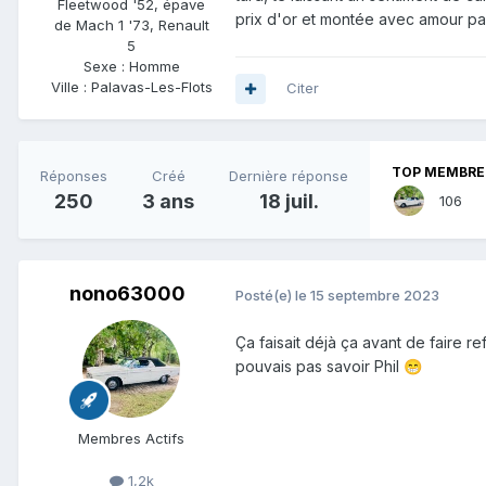
Fleetwood '52, épave
prix d'or et montée avec amour pa
de Mach 1 '73, Renault
5
Sexe :
Homme
Ville :
Palavas-Les-Flots
Citer
TOP MEMBRES
Réponses
Créé
Dernière réponse
250
3 ans
18 juil.
106
nono63000
Posté(e)
le 15 septembre 2023
Ça faisait déjà ça avant de faire re
pouvais pas savoir Phil
😁
Membres Actifs
1,2k