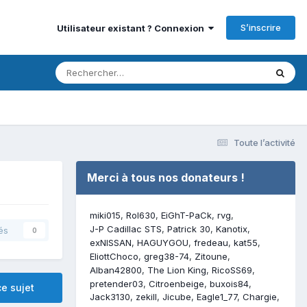
S’inscrire
Utilisateur existant ? Connexion
Toute l’activité
Merci à tous nos donateurs !
miki015
Rol630
EiGhT-PaCk
rvg
J-P Cadillac STS
Patrick 30
Kanotix
és
0
exNISSAN
HAGUYGOU
fredeau
kat55
EliottChoco
greg38-74
Zitoune
Alban42800
The Lion King
RicoSS69
pretender03
Citroenbeige
buxois84
e sujet
Jack3130
zekill
Jicube
Eagle1_77
Chargie