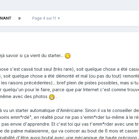
IVANT
Page 4 sur 11
jà savoir si ça vient du starter...
chose s'est cassé tout seul (très rare), soit quelque chose a été cas
 soit quelque chose a été démonté et mal (ou pas du tout) remonté,
es raisons précédentes)... bref plein de pistes possibles, mais si tu
er quelqu'un pour le faire, parce que par Internet c'est comme trou
r même avec des photos
.
jà vu un starter automatique d'Américaine. Sinon il va te conseiller d
moins emm*rdé", en réalité pour ne pas s'emm*rder lui-même à le ré
a pas envie d'apprendre. Et c'est toi qui vas t'emm*rder avec une tir
ile de palme malaisienne, qui va coincer au bout de 6 mois et casser
ulpabilité d'être aussi brutal avec une mécanique de haute précision