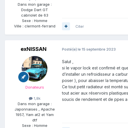
Dans mon garage :
Dodge Dart GT
cabriolet de 63
Sexe :
Homme
Ville :
clermont-ferrand
Citer
exNISSAN
Posté(e)
le 15 septembre 2023
Salut ,
si le vapor lock est confirmé et qu
d’installer un refroidisseur a carbur
poser ), pour abaisser la temperat
Ce tout petit radiateur est monté 
Donateurs
tout acier aux réservoirs plastiq
1,8k
soucis de rendement et de ppes a i
Dans mon garage :
Japonnaises , Apache
1957, Yam at2 et Yam
dtf
Sexe :
Homme