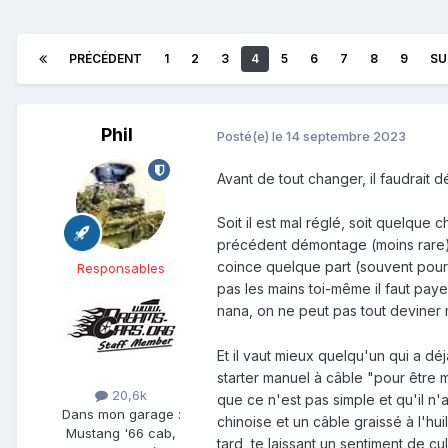
PRÉCÉDENT
1
2
3
4
5
6
7
8
9
SU
Phil
Posté(e)
le 14 septembre 2023
Avant de tout changer, il faudrait dé
Soit il est mal réglé, soit quelque 
précédent démontage (moins rare),
coince quelque part (souvent pour l
Responsables
pas les mains toi-même il faut pay
nana, on ne peut pas tout devine
Et il vaut mieux quelqu'un qui a dé
starter manuel à câble "pour être 
20,6k
que ce n'est pas simple et qu'il n'
Dans mon garage :
chinoise et un câble graissé à l'hu
Mustang '66 cab,
tard, te laissant un sentiment de c