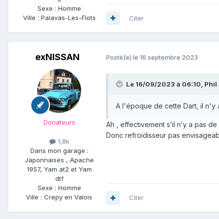
Sexe :
Homme
Ville :
Palavas-Les-Flots
Citer
exNISSAN
Posté(e)
le 16 septembre 2023
Le 16/09/2023 à 06:10,
Phil
A l'époque de cette Dart, il n'y
Donateurs
Ah , effectivement s’il n’y a pas de r
Donc refroidisseur pas envisageabl
1,8k
Dans mon garage :
Japonnaises , Apache
1957, Yam at2 et Yam
dtf
Sexe :
Homme
Ville :
Crepy en Valois
Citer