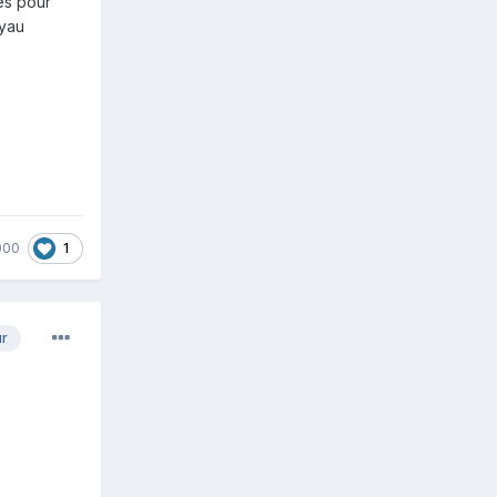
ies pour
uyau
1
000
ur