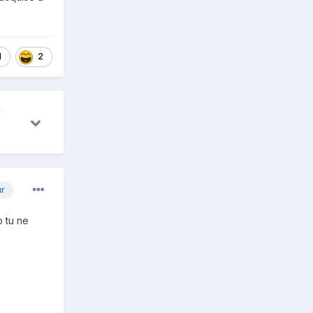
1
2
IRES
30 avril
10
9 juil.
9
29 avril
9
ur
p tu ne