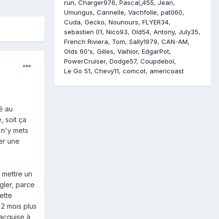
run
Charger976
Pascal_455
Jean
Umungus
Cannelle
Vachfolle
pat060
Cuda
Gecko
Nounours
FLYER34
sebastien 01
Nico93
Old54
Antony
July35
French Riviera
Tom
Sally1979
CAN-AM
Olds 60's
Gilles
Vaihlor
EdgarPot
PowerCruiser
Dodge57
Coupdebol
Le Go 51
Chevy11
comcot
americoast
sé au
 soit ça
 n'y mets
ver une
e mettre un
gler, parce
ette
 2 mois plus
 acquise à