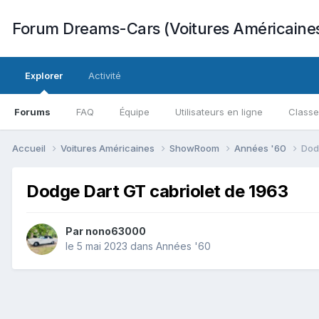
Forum Dreams-Cars (Voitures Américaine
Explorer
Activité
Forums
FAQ
Équipe
Utilisateurs en ligne
Class
Accueil
Voitures Américaines
ShowRoom
Années '60
Dod
Dodge Dart GT cabriolet de 1963
Par
nono63000
le 5 mai 2023
dans
Années '60