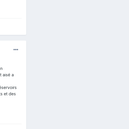
en
t aisé a
éservoirs
s et des