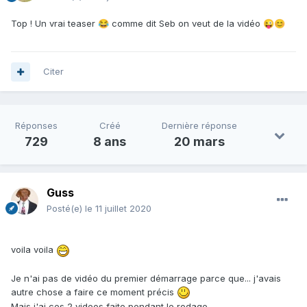
Top ! Un vrai teaser
comme dit Seb on veut de la vidéo
😂
😜
😊
Citer
Réponses
Créé
Dernière réponse
729
8 ans
20 mars
Guss
Posté(e)
le 11 juillet 2020
voila voila
Je n'ai pas de vidéo du premier démarrage parce que... j'avais
autre chose a faire ce moment précis
Mais j'ai ces 2 videos faite pendant le rodage.