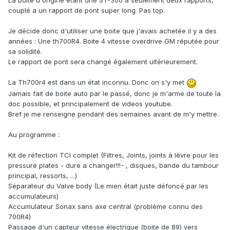
La boite d'origine étant une ST-300 a seulement deux rapports,
couplé a un rapport de pont super long. Pas top.
Je décide donc d'utiliser une boite que j'avais achetée il y a des
années : Une th700R4. Boite 4 vitesse overdrive GM réputée pour
sa solidité.
Le rapport de pont sera changé également ultérieurement.
La Th700r4 est dans un état inconnu. Donc on s'y met
Jamais fait de boite auto par le passé, donc je m'arme de toute la
doc possible, et principalement de videos youtube.
Bref je me renseigne pendant des semaines avant de m'y mettre.
Au programme :
Kit de réfection TCI complet (Filtres, Joints, joints à lèvre pour les
pressure plates - dure a changer!!!- , disques, bande du tambour
principal, ressorts, ...)
Séparateur du Valve body (Le mien était juste défoncé par les
accumulateurs)
Accumulateur Sonax sans axe central (problème connu des
700R4)
Passage d'un capteur vitesse électrique (boite de 89) vers