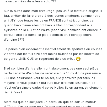
l'exact années dans leurs auto ???
Sur 15 autos dans mon entourage, pas un à le moteur d'origine, il
faut arrêter de faire croire à des jeunes amateurs, comme notre
ami JEY, que toutes les us en FRANCE sont strict origine, car
quand bien même elles ont bien le bloc correspondant à la
cylindrée de la CG et de l'auto (code vin), combien ont encore le
carbu, l'arbre à came, la pipe d'admission, l'échappement
d'origine ????
Je parles bien évidement essentiellement de sportives ou coupée
2 portes car les full size sont moins touchées par les modifs de
ce genre ..BIEN QUE en regardant de plus prêt...
Bref combien d'entre elle n'ont absolument pas une seul pièce
perfo capable d'ajouter ne serait-ce que 10 cv din de puissance
? Si une assurance veut te baiser, elle y arrivera par tous les
moyens et vous pourrez toujours leur dire mais MOnsieur, ce
n'est qu'un simple carbu 4 corps Holley, ils en auront strictement
rien à faire !
Alors oui que ce soit juste un carbu ou que ce soit un moteur
différent, l'assurance peut fouiner partout mais cela reste