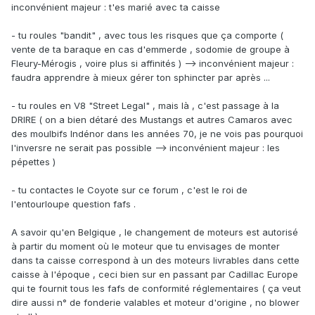
inconvénient majeur : t'es marié avec ta caisse
- tu roules "bandit" , avec tous les risques que ça comporte (
vente de ta baraque en cas d'emmerde , sodomie de groupe à
Fleury-Mérogis , voire plus si affinités ) --> inconvénient majeur :
faudra apprendre à mieux gérer ton sphincter par après ...
- tu roules en V8 "Street Legal" , mais là , c'est passage à la
DRIRE ( on a bien détaré des Mustangs et autres Camaros avec
des moulbifs Indénor dans les années 70, je ne vois pas pourquoi
l'inversre ne serait pas possible --> inconvénient majeur : les
pépettes )
- tu contactes le Coyote sur ce forum , c'est le roi de
l'entourloupe question fafs .
A savoir qu'en Belgique , le changement de moteurs est autorisé
à partir du moment où le moteur que tu envisages de monter
dans ta caisse correspond à un des moteurs livrables dans cette
caisse à l'époque , ceci bien sur en passant par Cadillac Europe
qui te fournit tous les fafs de conformité réglementaires ( ça veut
dire aussi n° de fonderie valables et moteur d'origine , no blower