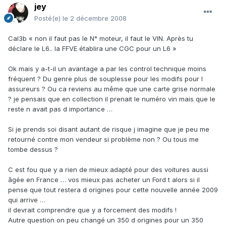
jey
Posté(e)
le 2 décembre 2008
Cal3b « non il faut pas le N° moteur, il faut le VIN. Après tu
déclare le L6.. la FFVE établira une CGC pour un L6 »
Ok mais y a-t-il un avantage a par les control technique moins
fréquent ? Du genre plus de souplesse pour les modifs pour l
assureurs ? Ou ca reviens au même que une carte grise normale
? je pensais que en collection il prenait le numéro vin mais que le
reste n avait pas d importance …
Si je prends soi disant autant de risque j imagine que je peu me
retourné contre mon vendeur si problème non ? Ou tous me
tombe dessus ?
C est fou que y a rien de mieux adapté pour des voitures aussi
âgée en France … vos mieux pas acheter un Ford t alors si il
pense que tout restera d origines pour cette nouvelle année 2009
qui arrive …
il devrait comprendre que y a forcement des modifs !
Autre question on peu changé un 350 d origines pour un 350