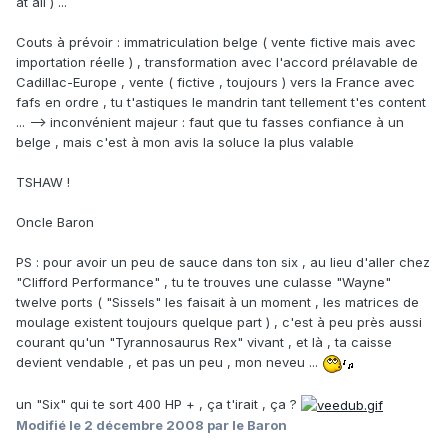
at all ) ...
Couts à prévoir : immatriculation belge ( vente fictive mais avec
importation réelle ) , transformation avec l'accord prélavable de
Cadillac-Europe , vente ( fictive , toujours ) vers la France avec
fafs en ordre , tu t'astiques le mandrin tant tellement t'es content
... --> inconvénient majeur : faut que tu fasses confiance à un
belge , mais c'est à mon avis la soluce la plus valable
TSHAW !
Oncle Baron
PS : pour avoir un peu de sauce dans ton six , au lieu d'aller chez
"Clifford Performance" , tu te trouves une culasse "Wayne"
twelve ports ( "Sissels" les faisait à un moment , les matrices de
moulage existent toujours quelque part ) , c'est à peu près aussi
courant qu'un "Tyrannosaurus Rex" vivant , et là , ta caisse
devient vendable , et pas un peu , mon neveu ...
un "Six" qui te sort 400 HP + , ça t'irait , ça ?
Modifié
le 2 décembre 2008
par le Baron