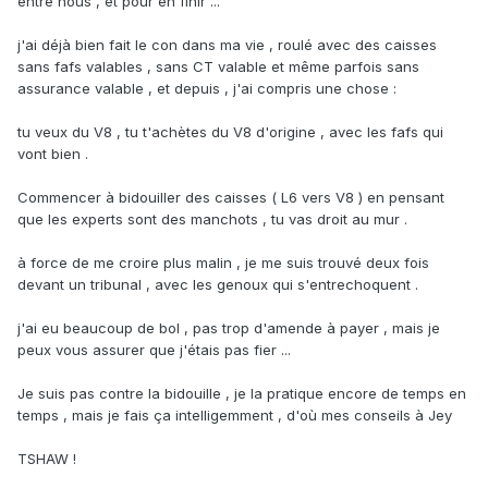
entre nous , et pour en finir ...
j'ai déjà bien fait le con dans ma vie , roulé avec des caisses
sans fafs valables , sans CT valable et même parfois sans
assurance valable , et depuis , j'ai compris une chose :
tu veux du V8 , tu t'achètes du V8 d'origine , avec les fafs qui
vont bien .
Commencer à bidouiller des caisses ( L6 vers V8 ) en pensant
que les experts sont des manchots , tu vas droit au mur .
à force de me croire plus malin , je me suis trouvé deux fois
devant un tribunal , avec les genoux qui s'entrechoquent .
j'ai eu beaucoup de bol , pas trop d'amende à payer , mais je
peux vous assurer que j'étais pas fier ...
Je suis pas contre la bidouille , je la pratique encore de temps en
temps , mais je fais ça intelligemment , d'où mes conseils à Jey
TSHAW !