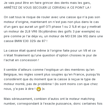
Je vais peut être en faire grincer des dents mais les gars,
ARRÊTEZ DE VOUS SECOUER LE CERVEAU A CE POINT LA !
On sait tous le risque de rouler avec une caisse qui n'a pas son
moteur d'origine, maintenant on n'est pas non plus dans le cas
d'un gars qui aurait un golf GTI phase 1 ou 2 1L8 et qui y mettrait
un moteur de 2L8 VR6 (6cylibndres des golfs 3 par exemple) ou
pire comme je l'ai déja vu, un moteur de M3 E36 (de 95) dans une
caisse BMW E30 325i de 87 !
La caisse était quand même à l'origine faite pour un V8 et ce
n'était finalement qu'une question d'option choisies le jour de
l'achat en concession !
Il semble d'ailleurs comme l'explique un des membres qu'en
Belgique, les règles soient plus souples qu'en France, puisqu'ils
considèrent que du moment que la caisse à reçue le type de
moteur monté, pas de problème ! (ils sont moins con que chez
nous, y'a pas à dire !
)s
Mais sérieusement, combien d'autos ont le moteur matching
number, correspondant à l'exacte puissance, donc certaines fois