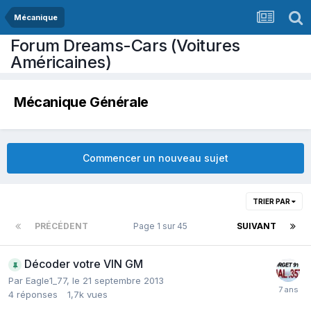
Mécanique
Forum Dreams-Cars (Voitures
Américaines)
Mécanique Générale
Commencer un nouveau sujet
TRIER PAR
PRÉCÉDENT
Page 1 sur 45
SUIVANT
Décoder votre VIN GM
Par
Eagle1_77
,
le 21 septembre 2013
4
réponses
1,7k
vues