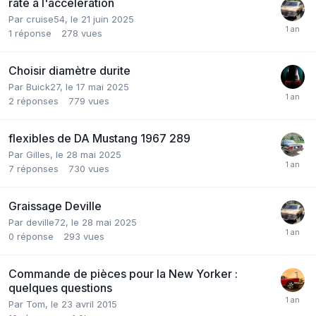
rate a l'acceleration
Par
cruise54
,
le 21 juin 2025
1
réponse
278
vues
Choisir diamètre durite
Par
Buick27
,
le 17 mai 2025
2
réponses
779
vues
flexibles de DA Mustang 1967 289
Par
Gilles
,
le 28 mai 2025
7
réponses
730
vues
Graissage Deville
Par
deville72
,
le 28 mai 2025
0
réponse
293
vues
Commande de pièces pour la New Yorker :
quelques questions
Par
Tom
,
le 23 avril 2015