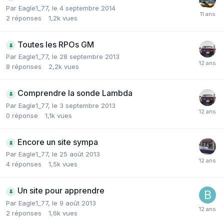
Par
Eagle1_77
,
le 4 septembre 2014
2
réponses
1,2k
vues
Toutes les RPOs GM
Par
Eagle1_77
,
le 28 septembre 2013
8
réponses
2,2k
vues
Comprendre la sonde Lambda
Par
Eagle1_77
,
le 3 septembre 2013
0
réponse
1,1k
vues
Encore un site sympa
Par
Eagle1_77
,
le 25 août 2013
4
réponses
1,5k
vues
Un site pour apprendre
Par
Eagle1_77
,
le 9 août 2013
2
réponses
1,6k
vues