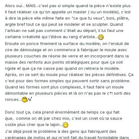
Alors oui... MAIS...c'est pas si simple quand la pièce n'existe plus.
Il faut réaliser ce qu'on appelle un master ( ou un modèle), c'est
à dire la pièce elle même faite en "ce que tu veux", bois, plâtre,
argile bref tout ce qui peut se modeler et se sculpter. Quand
l'artisan ne sait pas comment c'était au départ, il lui faut une
certaine créativité qui l'élève au rang d'artiste...
Ensuite on ponce finement la surface du modèle, on l'enduit de
cire de démoulage et on commence à fabriquer le moule avec
plusieurs couches de résine de verre et en incorporant dans la
masse des renforts aux points stratégiques pour que ça soit
rigide et que ça ne casse pas quand on retirera le modèle.
Après, on se sert du moule pour réaliser les pièces définitives. Ça
c'est pour des formes simples qui peuvent sortir sans problème.
Quand les formes sont plus complexes, il faut faire un moule
démontable en plusieurs pièces et là on n'as pas le c*l sorti des
ronces...
Donc tout ça, cela prend énormément de temps ce qui fait
que, comme on dit par chez moi, c'est un civet où la sauce
coûte plus cher que le lapin...
J'ai déjà posé le problème à des gens qui fabriquent des
carénages de motos et qui m'ont fait du travail formidable dans