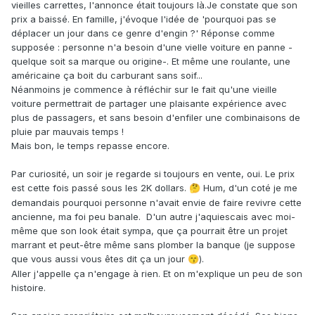
vieilles carrettes, l'annonce était toujours là.Je constate que son
prix a baissé. En famille, j'évoque l'idée de 'pourquoi pas se
déplacer un jour dans ce genre d'engin ?' Réponse comme
supposée : personne n'a besoin d'une vielle voiture en panne -
quelque soit sa marque ou origine-. Et même une roulante, une
américaine ça boit du carburant sans soif...
Néanmoins je commence à réfléchir sur le fait qu'une vieille
voiture permettrait de partager une plaisante expérience avec
plus de passagers, et sans besoin d'enfiler une combinaisons de
pluie par mauvais temps !
Mais bon, le temps repasse encore.
Par curiosité, un soir je regarde si toujours en vente, oui. Le prix
est cette fois passé sous les 2K dollars.
Hum, d'un coté je me
🤔
demandais pourquoi personne n'avait envie de faire revivre cette
ancienne, ma foi peu banale. D'un autre j'aquiescais avec moi-
même que son look était sympa, que ça pourrait être un projet
marrant et peut-être même sans plomber la banque (je suppose
que vous aussi vous êtes dit ça un jour
).
😙
Aller j'appelle ça n'engage à rien. Et on m'explique un peu de son
histoire.