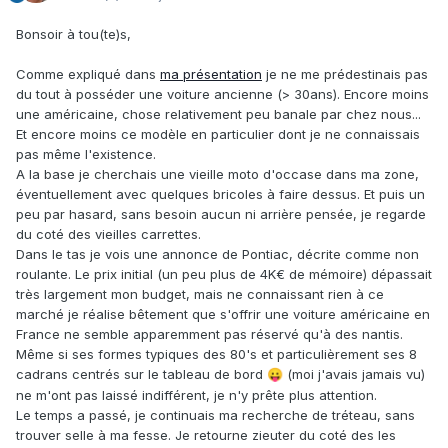
Bonsoir à tou(te)s,
Comme expliqué dans
ma présentation
je ne me prédestinais pas
du tout à posséder une voiture ancienne (> 30ans). Encore moins
une américaine, chose relativement peu banale par chez nous...
Et encore moins ce modèle en particulier dont je ne connaissais
pas même l'existence.
A la base je cherchais une vieille moto d'occase dans ma zone,
éventuellement avec quelques bricoles à faire dessus. Et puis un
peu par hasard, sans besoin aucun ni arrière pensée, je regarde
du coté des vieilles carrettes.
Dans le tas je vois une annonce de Pontiac, décrite comme non
roulante. Le prix initial (un peu plus de 4K€ de mémoire) dépassait
très largement mon budget, mais ne connaissant rien à ce
marché je réalise bêtement que s'offrir une voiture américaine en
France ne semble apparemment pas réservé qu'à des nantis.
Même si ses formes typiques des 80's et particulièrement ses 8
cadrans centrés sur le tableau de bord
(moi j'avais jamais vu)
😛
ne m'ont pas laissé indifférent, je n'y prête plus attention.
Le temps a passé, je continuais ma recherche de tréteau, sans
trouver selle à ma fesse. Je retourne zieuter du coté des les