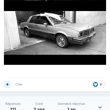
Citer
3
Réponses
Créé
Dernière réponse
111
2 ans
1 an