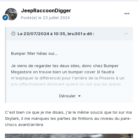
JeepRaccoonDigger
Posté(e)
le 23 juillet 2024
Le 23/07/2024 à 10:35,
bru301
a dit :
Bumper filler hélas oui....
Je viens de regarder tes deux sites, donc chez Bumper
Megastore on trouve bien un bumper cover (il faudra
m'expliquer la différence) pour l'arrière de la Phoenix à un
prix effectivement étonnant quand on voit que les autres
sont entre 300 et 500$ selon les modèles. Par contre RIEN
Dérouler
pour l'Oldsmobile Omega, ni d'ailleurs pour la Buick Skylark
ainsi que la Chevrolet Citation qui sont les cousines de la
Phoenix dans la gamme Xcars .
C'est bien ce que je me disais, j'ai le même soucis que toi sur ma
Chez Replica Plastic, c'est simple: ils ne connaissent pas
Skylark, il me manques les parties de finitions au niveau du pare-
les Xcars de chez GM....
chocs avant/arrière
Cela fait des années que je cherche ces pièces mais sans