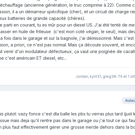
préchauffage (ancienne génération, le truc comprime à 22). Comme c
ssion, il a un démarreur spécifique (cher), et un circuit de charge r
 deux batteries de grande capacité (chères).
e parti en courant, tu es mûr pour un diesel US. J'ai été tenté de m
asser en huile de friteuse (c'est mon coté végan, le seul), mais dev
la fois dans le garage et sur la bagnole, j'ai démissionné. Mais c'est
sion, a priori, ce n'est pas normal. Mais ça découle souvent, et enc
peut venir d'un modulateur défectueux, ça vaut une poignée de caca
e c'est américain ET diesel, etc...
Jordan
,
kyril31
,
greg38-74
et
1 ot
Aute
s plutot: vazy fonce c'est dla balle les pbs tu verras plus tard (just 
ssue mais deja qu'il rentre pas dans le garage ou j'ai tout ce qui fa
i en plus faut effectivement gerer une grosse merde dehors dans la b