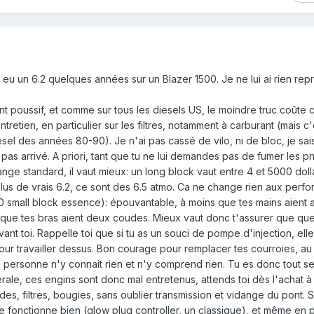
nt eu un 6.2 quelques années sur un Blazer 1500. Je ne lui ai rien re
nt poussif, et comme sur tous les diesels US, le moindre truc coûte ch
tretien, en particulier sur les filtres, notamment à carburant (mais c'
el des années 80-90). Je n'ai pas cassé de vilo, ni de bloc, je sai
 pas arrivé. A priori, tant que tu ne lui demandes pas de fumer les pn
ange standard, il vaut mieux: un long block vaut entre 4 et 5000 doll
lus de vrais 6.2, ce sont des 6.5 atmo. Ca ne change rien aux perf
G20 small block essence): épouvantable, à moins que tes mains aient 
et que tes bras aient deux coudes. Mieux vaut donc t'assurer que qu
ant toi. Rappelle toi que si tu as un souci de pompe d'injection, elle
r pour travailler dessus. Bon courage pour remplacer tes courroies, au
personne n'y connait rien et n'y comprend rien. Tu es donc tout seu
rale, ces engins sont donc mal entretenus, attends toi dès l'achat à
uides, filtres, bougies, sans oublier transmission et vidange du pont. S
 fonctionne bien (glow plug controller, un classique), et même en p