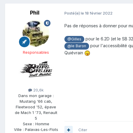
Phil
Posté(e)
le 18 février 2022
Pas de réponses à donner pour ma
pour le 6.2D
(et le SB 3
@Gilles
pour l'accessibilité
@le Baron
Responsables
Quiévrain
20,6k
Dans mon garage :
Mustang '66 cab,
Fleetwood '52, épave
de Mach 1 '73, Renault
5
Sexe :
Homme
Ville :
Palavas-Les-Flots
Citer