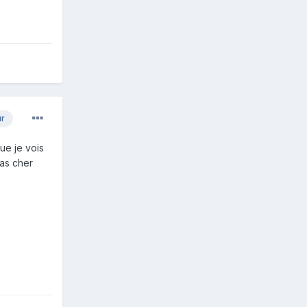
ur
ue je vois
pas cher