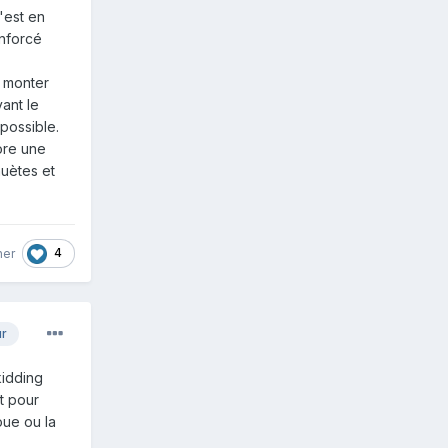
'est en
enforcé
e monter
ant le
 possible.
ore une
huètes et
4
her
ur
kidding
ut pour
oue ou la