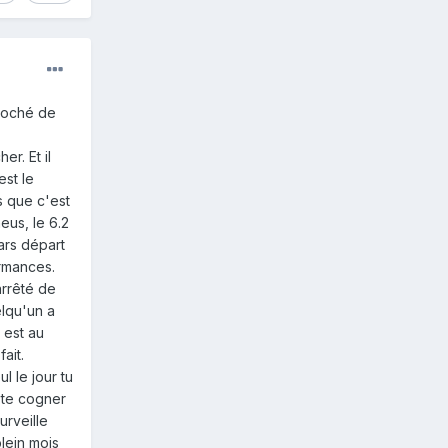
proché de
er. Et il
est le
s que c'est
eus, le 6.2
ars départ
ormances.
arrêté de
elqu'un a
 est au
 fait.
l le jour tu
 te cogner
urveille
lein mois