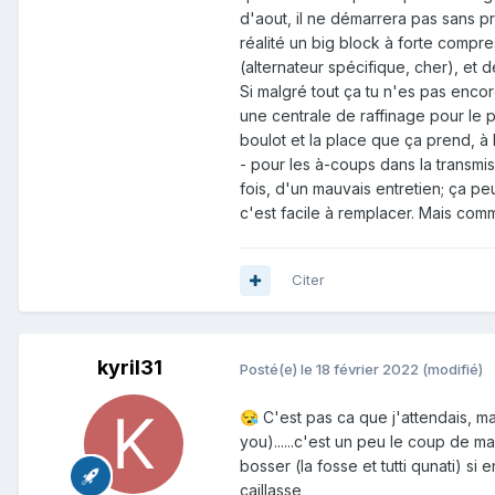
d'aout, il ne démarrera pas sans 
réalité un big block à forte compre
(alternateur spécifique, cher), et
Si malgré tout ça tu n'es pas encor
une centrale de raffinage pour le p
boulot et la place que ça prend, à 
- pour les à-coups dans la transmis
fois, d'un mauvais entretien; ça 
c'est facile à remplacer. Mais comm
Citer
kyril31
Posté(e)
le 18 février 2022
(modifié)
C'est pas ca que j'attendais, mai
😪
you)......c'est un peu le coup de ma
bosser (la fosse et tutti qunati) s
caillasse