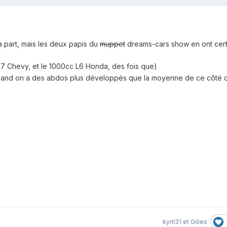
 part, mais les deux papis du
muppet
dreams-cars show en ont cer
27 Chevy, et le 1000cc L6 Honda, des fois que)
 quand on a des abdos plus développés que la moyenne de ce côté 
kyril31
et
Gilles