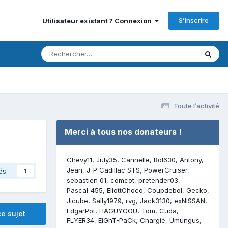
S’inscrire
Utilisateur existant ? Connexion
Toute l’activité
Merci à tous nos donateurs !
Chevy11
July35
Cannelle
Rol630
Antony
Jean
J-P Cadillac STS
PowerCruiser
és
1
sebastien 01
comcot
pretender03
Pascal_455
EliottChoco
Coupdebol
Gecko
Jicube
Sally1979
rvg
Jack3130
exNISSAN
EdgarPot
HAGUYGOU
Tom
Cuda
e sujet
FLYER34
EiGhT-PaCk
Chargie
Umungus