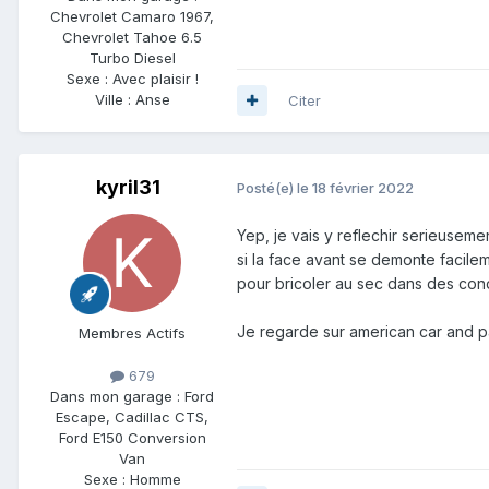
Chevrolet Camaro 1967,
Chevrolet Tahoe 6.5
Turbo Diesel
Sexe :
Avec plaisir !
Ville :
Anse
Citer
kyril31
Posté(e)
le 18 février 2022
Yep, je vais y reflechir serieuseme
si la face avant se demonte facile
pour bricoler au sec dans des cond
Je regarde sur american car and p
Membres Actifs
679
Dans mon garage :
Ford
Escape, Cadillac CTS,
Ford E150 Conversion
Van
Sexe :
Homme