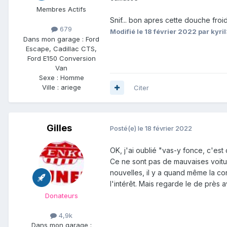
Membres Actifs
Snif... bon apres cette douche froid
679
Modifié
le 18 février 2022
par kyril
Dans mon garage :
Ford
Escape, Cadillac CTS,
Ford E150 Conversion
Van
Sexe :
Homme
Ville :
ariege
Citer
Gilles
Posté(e)
le 18 février 2022
OK, j'ai oublié "vas-y fonce, c'est 
Ce ne sont pas de mauvaises voitur
nouvelles, il y a quand même la con
l'intérêt. Mais regarde le de près 
Donateurs
4,9k
Dans mon garage :