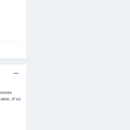
 bonnes
caine, d'où