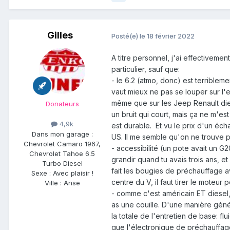
Gilles
Posté(e)
le 18 février 2022
A titre personnel, j'ai effectiveme
particulier, sauf que:
- le 6.2 (atmo, donc) est terribleme
vaut mieux ne pas se louper sur l'en
même que sur les Jeep Renault dies
Donateurs
un bruit qui court, mais ça ne m'est
4,9k
est durable. Et vu le prix d'un éch
Dans mon garage :
US. Il me semble qu'on ne trouve p
Chevrolet Camaro 1967,
- accessibilité (un pote avait un 
Chevrolet Tahoe 6.5
grandir quand tu avais trois ans, 
Turbo Diesel
fait les bougies de préchauffage av
Sexe :
Avec plaisir !
centre du V, il faut tirer le moteu
Ville :
Anse
- comme c'est américain ET diesel, 
as une couille. D'une manière géné
la totale de l'entretien de base: fl
que l'électronique de préchauffage