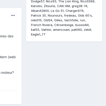
Dodge57
Nico93
The Lion King
RicoSS69
Kanotix
Zitoune
CAN-AM
greg38-74
Alban42800
Le Go 51
Charger976
Patrick 30
Nounours
fredeau
Olds 60's
miki015
Old54
Gilles
Vachfolle
run
French Riviera
Citroenbeige
buxois84
kat55
Vaihlor
americoast
pat060
zekill
Eagle1_77
aines des
intern (web
du moteur?