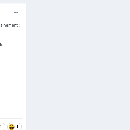
tainement
:
de
1
1