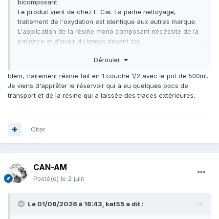
bicomposant.
Le produit vient de chez E-Car. La partie nettoyage,
traitement de l'oxydation est identique aux autres marque.
L'application de la résine mono composant nécéssite de la
patience et d'avoir du temps devant soi.
Attention à la température ! Préférable autour de 20°.
Dérouler
Le produit Restom, moins fluide que celui-ci est plus facile a
déposer en épaisseur sur les parois.
Idem, traitement résine fait en 1 couche 1/2 avec le pot de 500ml.
Et peut même être déposé en sur épaisseur.
Je viens d'apprêter le réservoir qui a eu quelques pocs de
Là , il est liquide comme de l'eau . Donc pas de souci pour
transport et de la résine qui a laissée des traces extérieures.
en mettre partout, mais difficile de faire une couche
épaisse. Pour cela il faut y déposer deux a trois couches.
Et c'est là que cela se complique.
Temps de séchage entre 12 et 24 heures suivant
Citer
température, entre chaque couche. et surtout enlever le
surplus avec une seringue. Car sur le dessus, si une fine
pellicule sèche trop rapidement, les solvants ne pourront
CAN-AM
plus s'évaporer. Et le produit se transformera en mousse
expensive.
Posté(e)
le 2 juin
Voilà le résultat d'un pot laissé au soleil .
Le 01/06/2026 à 16:43,
kat55
a dit :