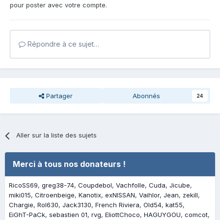
pour poster avec votre compte.
Répondre à ce sujet…
Partager
Abonnés
24
Aller sur la liste des sujets
Merci à tous nos donateurs !
RicoSS69
greg38-74
Coupdebol
Vachfolle
Cuda
Jicube
miki015
Citroenbeige
Kanotix
exNISSAN
Vaihlor
Jean
zekill
Chargie
Rol630
Jack3130
French Riviera
Old54
kat55
EiGhT-PaCk
sebastien 01
rvg
EliottChoco
HAGUYGOU
comcot