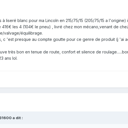
 à liseré blanc pour ma Lincoln en 215/75/15 (205/75/15 a l'origine)
 416€ les 4 (104€ le pneu) , livré chez mon mécano,venant de chez
e/valvage/équilibrage.
urs, c 'est presque au compte goutte pour ce genre de produit (j 'ai 
ouve très bon en tenue de route, confort et silence de roulage......
23 ans lol.
31600 a dit :