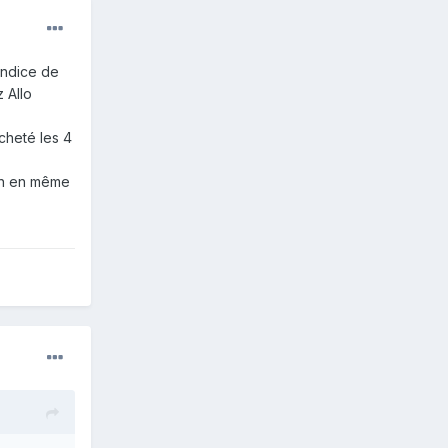
 indice de
 Allo
acheté les 4
bon en même