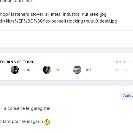
t pour, tout métal :
S DANS CE TOPIC
JOURS P
290
161
161
25 sept.
Aute
l'a conseillé le garagiste!
p tard pour le magasin