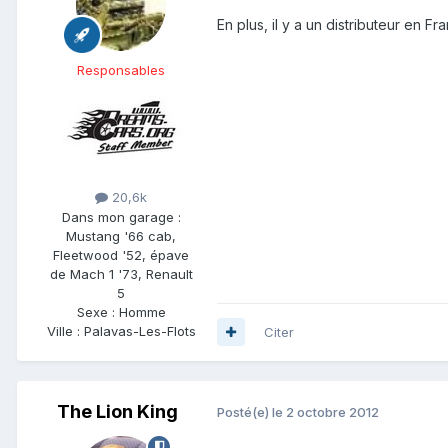
En plus, il y a un distributeur en Fr
Responsables
20,6k
Dans mon garage :
Mustang '66 cab,
Fleetwood '52, épave
de Mach 1 '73, Renault
5
Sexe :
Homme
Ville :
Palavas-Les-Flots
Citer
The Lion King
Posté(e)
le 2 octobre 2012