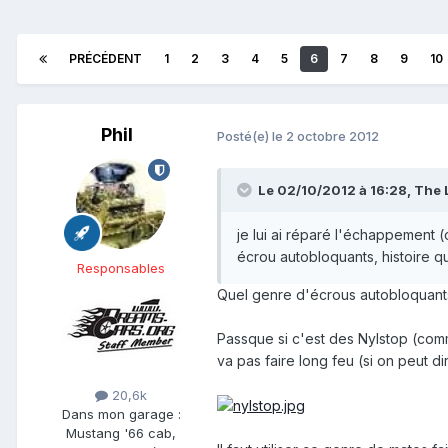
PRÉCÉDENT
1
2
3
4
5
6
7
8
9
10
Phil
Posté(e)
le 2 octobre 2012
Le 02/10/2012 à 16:28, The L
je lui ai réparé l'échappement 
écrou autobloquants, histoire q
Responsables
Quel genre d'écrous autobloquant
Passque si c'est des Nylstop (com
va pas faire long feu (si on peut dir
20,6k
Dans mon garage :
Mustang '66 cab,