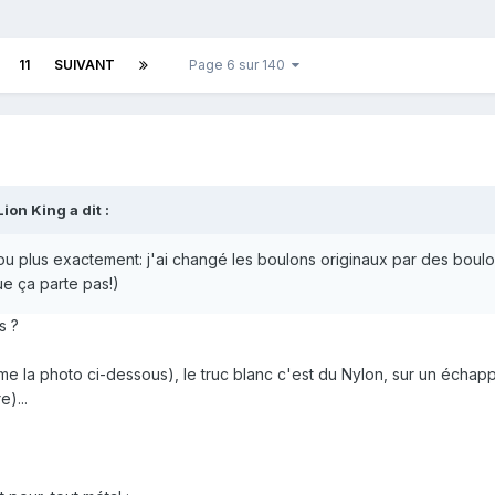
11
SUIVANT
Page 6 sur 140
ion King a dit :
(ou plus exactement: j'ai changé les boulons originaux par des boul
ue ça parte pas!)
s ?
me la photo ci-dessous), le truc blanc c'est du Nylon, sur un écha
e)...