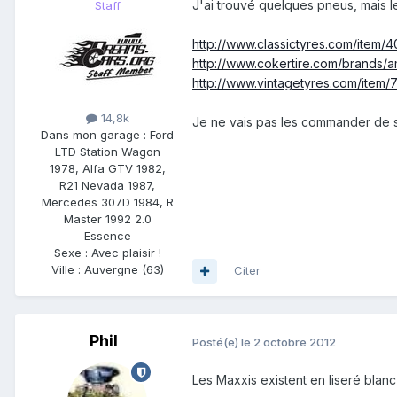
J'ai trouvé quelques pneus, mais le
Staff
http://www.classictyres.com/item/
http://www.cokertire.com/brands/am
http://www.vintagetyres.com/item/7
14,8k
Je ne vais pas les commander de su
Dans mon garage :
Ford
LTD Station Wagon
1978, Alfa GTV 1982,
R21 Nevada 1987,
Mercedes 307D 1984, R
Master 1992 2.0
Essence
Sexe :
Avec plaisir !
Ville :
Auvergne (63)
Citer
Phil
Posté(e)
le 2 octobre 2012
Les Maxxis existent en liseré blan