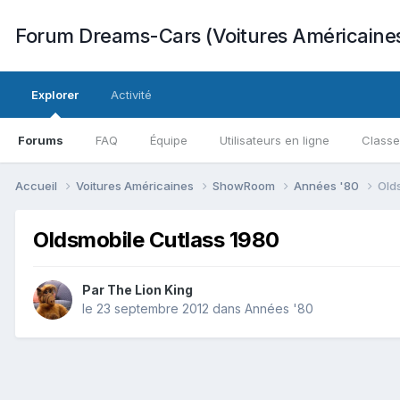
Forum Dreams-Cars (Voitures Américaine
Explorer
Activité
Forums
FAQ
Équipe
Utilisateurs en ligne
Class
Accueil
Voitures Américaines
ShowRoom
Années '80
Old
Oldsmobile Cutlass 1980
Par
The Lion King
le 23 septembre 2012
dans
Années '80