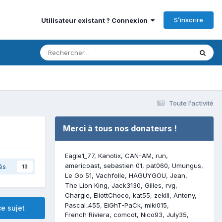
S’inscrire
Utilisateur existant ? Connexion
Toute l’activité
Merci à tous nos donateurs !
Eagle1_77
Kanotix
CAN-AM
run
americoast
sebastien 01
pat060
Umungus
és
13
Le Go 51
Vachfolle
HAGUYGOU
Jean
The Lion King
Jack3130
Gilles
rvg
Chargie
EliottChoco
kat55
zekill
Antony
Pascal_455
EiGhT-PaCk
miki015
e sujet
French Riviera
comcot
Nico93
July35