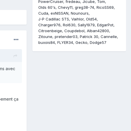
PowerCruiser
fredeau
Jicube
Tom
Olds 60's
Chevy11
greg38-74
RicoSS69
Cuda
exNISSAN
Nounours
J-P Cadillac STS
Vaihlor
Old54
Charger976
Rol630
Sally1979
EdgarPot
Citroenbeige
Coupdebol
Alban42800
Zitoune
pretender03
Patrick 30
Cannelle
buxois84
FLYER34
Gecko
Dodge57
ons avec
ppement ça