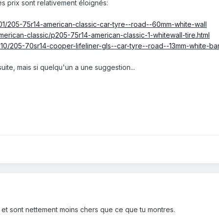
s prix sont relativement éloignés:
401/205-75r14-american-classic-car-tyre--road--60mm-white-wall
erican-classic/p205-75r14-american-classic-1-whitewall-tire.html
10/205-70sr14-cooper-lifeliner-gls--car-tyre--road--13mm-white-ban
ite, mais si quelqu'un a une suggestion...
c et sont nettement moins chers que ce que tu montres.