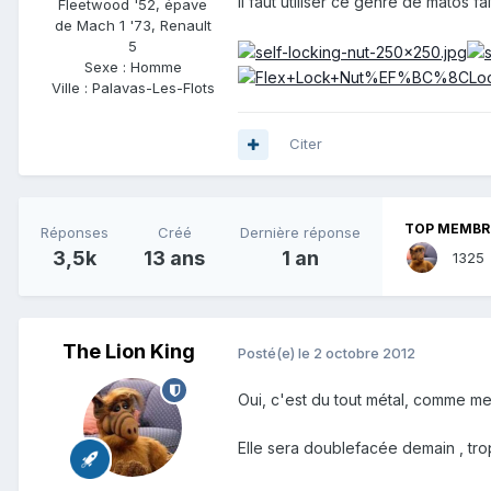
Il faut utiliser ce genre de matos fai
Fleetwood '52, épave
de Mach 1 '73, Renault
5
Sexe :
Homme
Ville :
Palavas-Les-Flots
Citer
TOP MEMBRE
Réponses
Créé
Dernière réponse
3,5k
13 ans
1 an
1325
The Lion King
Posté(e)
le 2 octobre 2012
Oui, c'est du tout métal, comme me 
Elle sera doublefacée demain , tro