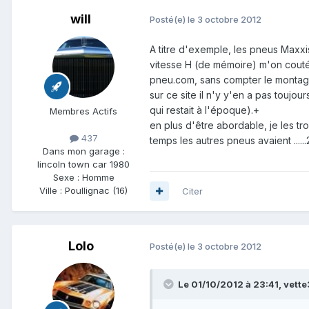
will
Posté(e)
le 3 octobre 2012
A titre d'exemple, les pneus Maxxis
vitesse H (de mémoire) m'on couté
pneu.com, sans compter le montag
sur ce site il n'y y'en a pas toujo
qui restait à l'époque).+
Membres Actifs
en plus d'être abordable, je les tr
437
temps les autres pneus avaient ......
Dans mon garage :
lincoln town car 1980
Sexe :
Homme
Ville :
Poullignac (16)
Citer
Lolo
Posté(e)
le 3 octobre 2012
Le 01/10/2012 à 23:41, vette