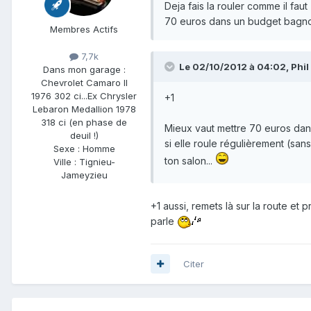
Deja fais la rouler comme il faut
70 euros dans un budget bagnol
Membres Actifs
7,7k
Le 02/10/2012 à 04:02, Phil a
Dans mon garage :
Chevrolet Camaro II
1976 302 ci...Ex Chrysler
+1
Lebaron Medallion 1978
318 ci (en phase de
Mieux vaut mettre 70 euros dan
deuil !)
si elle roule régulièrement (sa
Sexe :
Homme
ton salon...
Ville :
Tignieu-
Jameyzieu
+1 aussi, remets là sur la route et 
parle
Citer