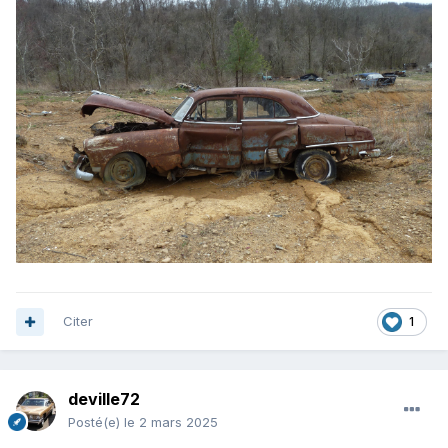
Citer
1
deville72
Posté(e)
le 2 mars 2025