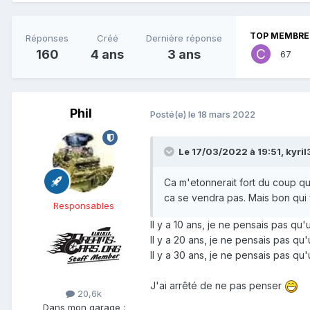
TOP MEMBRES
Réponses
Créé
Dernière réponse
160
4 ans
3 ans
67
Phil
Posté(e)
le 18 mars 2022
Le 17/03/2022 à 19:51,
kyril
Ca m'etonnerait fort du coup qu
ca se vendra pas. Mais bon qui 
Responsables
Il y a 10 ans, je ne pensais pas q
Il y a 20 ans, je ne pensais pas 
Il y a 30 ans, je ne pensais pas q
J'ai arrêté de ne pas penser
20,6k
Dans mon garage :