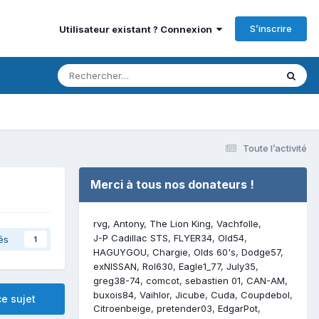
S’inscrire
Utilisateur existant ? Connexion
Toute l’activité
Merci à tous nos donateurs !
rvg
Antony
The Lion King
Vachfolle
J-P Cadillac STS
FLYER34
Old54
és
1
HAGUYGOU
Chargie
Olds 60's
Dodge57
exNISSAN
Rol630
Eagle1_77
July35
greg38-74
comcot
sebastien 01
CAN-AM
buxois84
Vaihlor
Jicube
Cuda
Coupdebol
e sujet
Citroenbeige
pretender03
EdgarPot