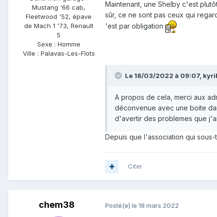
Maintenant, une Shelby c'est plutôt 
Mustang '66 cab,
sûr, ce ne sont pas ceux qui regard
Fleetwood '52, épave
'est par obligation
de Mach 1 '73, Renault
5
Sexe :
Homme
Ville :
Palavas-Les-Flots
Le 18/03/2022 à 09:07,
kyri
A propos de cela, merci aux adm
déconvenue avec une boite dans
d'avertir des problemes que j'ai
Depuis que l'association qui sous-
Citer
chem38
Posté(e)
le 18 mars 2022