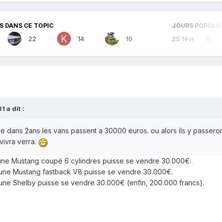
 DANS CE TOPIC
JOURS POPULA
22
14
10
25 févr.
16
31
a dit :
e dans 2ans les vans passent a 30000 euros. ou alors ils y passero
vivra verra.
u'une Mustang coupé 6 cylindres puisse se vendre 30.000€.
qu'une Mustang fastback V8 puisse se vendre 30.000€.
u'une Shelby puisse se vendre 30.000€ (enfin, 200.000 francs).