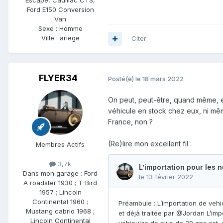
Escape, Cadillac CTS,
Ford E150 Conversion
Van
Sexe :
Homme
Ville :
ariege
Citer
FLYER34
Posté(e)
le 18 mars 2022
On peut, peut-être, quand même, 
véhicule en stock chez eux, ni mêm
France, non ?
(Re)lire mon excellent fil
:
Membres Actifs
3,7k
Dans mon garage :
Ford
A roadster 1930 ; T-Bird
1957 ; Lincoln
Continental 1960 ;
Mustang cabrio 1968 ;
Lincoln Continental