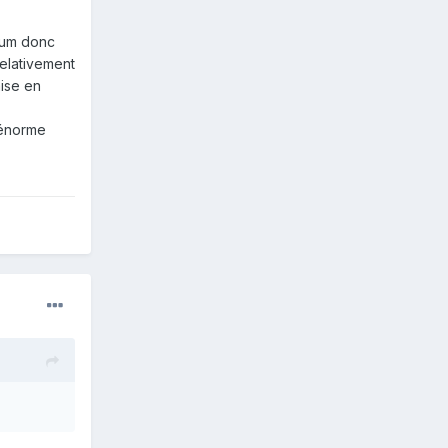
rum donc
relativement
aise en
s énorme