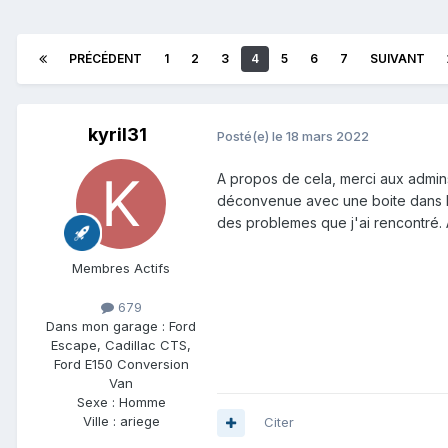
PRÉCÉDENT
1
2
3
4
5
6
7
SUIVANT
kyril31
Posté(e)
le 18 mars 2022
A propos de cela, merci aux admins
déconvenue avec une boite dans le
des problemes que j'ai rencontré. 
Membres Actifs
679
Dans mon garage :
Ford
Escape, Cadillac CTS,
Ford E150 Conversion
Van
Sexe :
Homme
Ville :
ariege
Citer