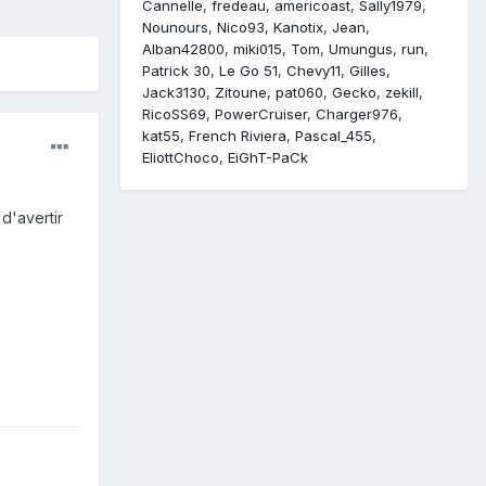
Cannelle
fredeau
americoast
Sally1979
Nounours
Nico93
Kanotix
Jean
Alban42800
miki015
Tom
Umungus
run
Patrick 30
Le Go 51
Chevy11
Gilles
Jack3130
Zitoune
pat060
Gecko
zekill
RicoSS69
PowerCruiser
Charger976
kat55
French Riviera
Pascal_455
EliottChoco
EiGhT-PaCk
d'avertir