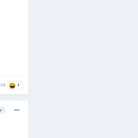
1
976
ur