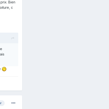
prix. Bien
oiture, c
ne
ais
te
ur