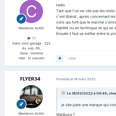
Hello
Tant que l'on ne cite pas les nom
c'est libéral , après concernant le
cons qui font que le marché s'envo
fiabilité ou en technique et qui s
Membres Actifs
Ensuite il faut se méfier entre le p
75
Dans mon garage :
222
4v, sub, R5,
Sexe :
Homme
Ville :
st cassien
Citer
FLYER34
Posté(e)
le 18 mars 2022
Le 18/03/2022 à 09:49,
che
je cite juste une marque qui c
Membres Actifs
Wartburg ?