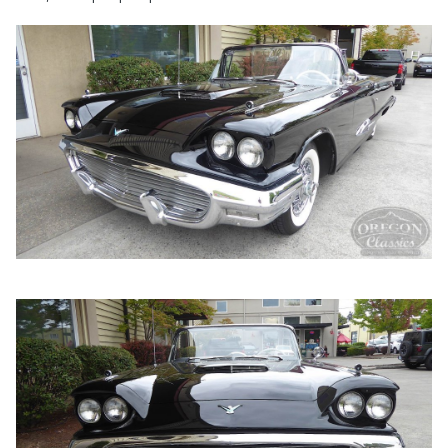
Bon choix : beau modèle (même si je préfère les '55 ou,
mieux, les '57
).
😉