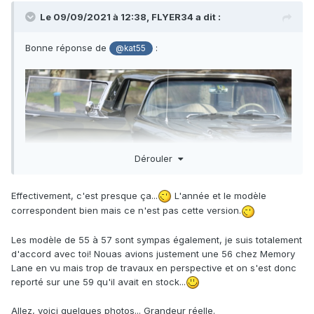
Le 09/09/2021 à 12:38,
FLYER34
a dit :
Bonne réponse de
:
@kat55
Dérouler
Effectivement, c'est presque ça...
L'année et le modèle
correspondent bien mais ce n'est pas cette version.
Les modèle de 55 à 57 sont sympas également, je suis totalement
d'accord avec toi! Nouas avions justement une 56 chez Memory
https://bringatrailer.com/listing/1959-ford-thunderbird-8/
Lane en vu mais trop de travaux en perspective et on s'est donc
(Exemple de ’59 pris totalement au hasard du net.)
reporté sur une 59 qu'il avait en stock...
Allez, voici quelques photos... Grandeur réelle.