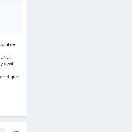
 qu'il ce
 dit du
'y avait
 .
her et que
ur