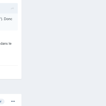
é"). Donc
 dans le
ur