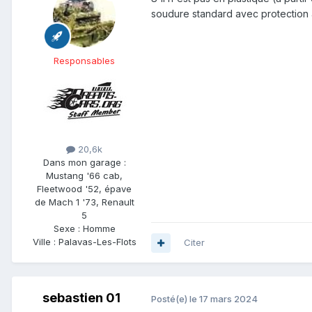
soudure standard avec protection an
Responsables
20,6k
Dans mon garage :
Mustang '66 cab,
Fleetwood '52, épave
de Mach 1 '73, Renault
5
Sexe :
Homme
Ville :
Palavas-Les-Flots
Citer
sebastien 01
Posté(e)
le 17 mars 2024