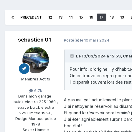
PRÉCÉDENT
12
13
14
15
16
17
18
19
sebastien 01
Posté(e)
le 10 mars 2024
Le 10/03/2024 à 15:59,
Cha
Pour info, d'origine il y d'habit
On en trouve en repro pour une 
Membres Actifs
Il disparaît souvent lors des rest
6,7k
Dans mon garage :
A pas mal ça ! actuellement le planc
buick electra 225 1969 ,
J'ai nettoyer le réservoir au diluan
épave buick electra
Et quand le réservoir sera terminé
225 Limited 1969 ,
Dodge Monaco police
J'ai éter agréablement surpris parce
1978
bon état !
Sexe :
Homme