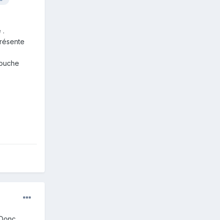
 .
présente
 touche
 Donc