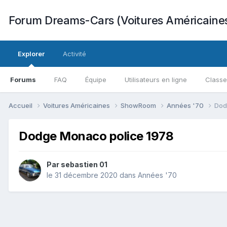
Forum Dreams-Cars (Voitures Américaine
Explorer
Activité
Forums
FAQ
Équipe
Utilisateurs en ligne
Class
Accueil
Voitures Américaines
ShowRoom
Années '70
Dod
Dodge Monaco police 1978
Par
sebastien 01
le 31 décembre 2020
dans
Années '70