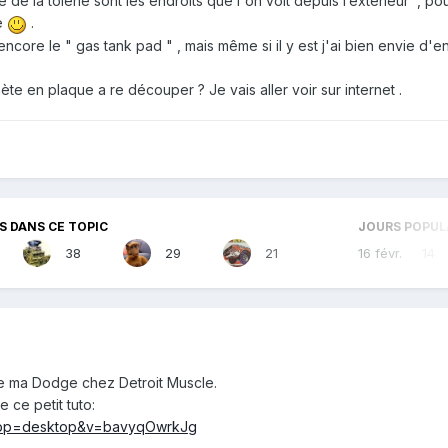
e de la tôlerie sont les endroits que l'on voit depuis l’extérieur , pou
se
.
a encore le " gas tank pad " , mais même si il y est j'ai bien envie d'e
ète en plaque a re découper ? Je vais aller voir sur internet .
 DANS CE TOPIC
JOURS POPUL
38
29
21
16 févr.
14
de ma Dodge chez Detroit Muscle.
e ce petit tuto:
?app=desktop&v=bavyqOwrkJg