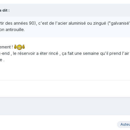
 dit :
artir des années 90), c'est de l'acier aluminisé ou zingué ("galvanis
 antirouille.
ement !
d , le réservoir a éter rincé , ça fait une semaine qu'il prend l'air
e .
Aute