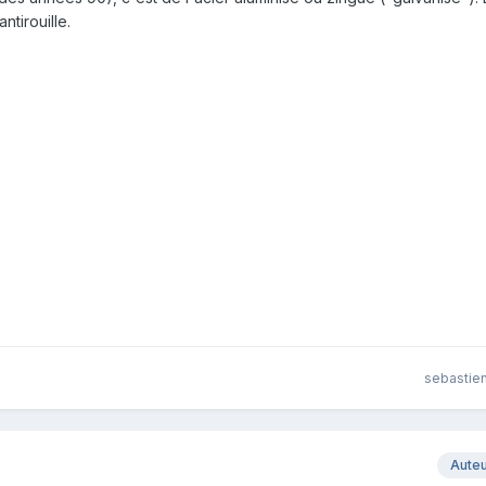
tirouille.
sebastien
Aute