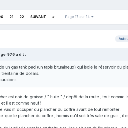
20
21
22
SUIVANT
Page 17 sur 24
Aute
rger976
a dit :
ude un gas tank pad (un tapis bitumineux) qui isole le réservoir du pl
trentaine de dollars.
aurations.
her est noir de graisse / " huile " / dépôt de la route , tout comme le
t et il est comme neuf !
 je vais m'occuper du plancher du coffre avant de tout remonter .
-que le plancher du coffre , hormis qu'il soit très sale de gras , il e