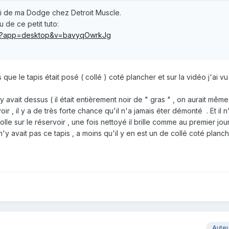
ui de ma Dodge chez Detroit Muscle.
u de ce petit tuto:
ch?app=desktop&v=bavyqOwrkJg
 que le tapis était posé ( collé ) coté plancher et sur la vidéo j'ai vu
 y avait dessus ( il était entièrement noir de " gras " , on aurait même
voir , il y a de très forte chance qu'il n'a jamais éter démonté . Et il n
lle sur le réservoir , une fois nettoyé il brille comme au premier jour
y avait pas ce tapis , a moins qu'il y en est un de collé coté planc
Aute