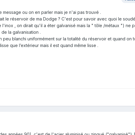
le message ou on en parler mais je n'ai pas trouvé .
ait le réservoir de ma Dodge ? C'est pour savoir avec quoi le soudé
 l'inox , on dirait qu'il a éter galvanisé mais la " tôle /métaux ") ne 
 de la galvanisation .
l a un peu blanchi uniformément sur la totalité du réservoir et quand on
lisse que l’extérieur mais il est quand même lisse .
ir des années 90), c'est de l'acier aluminisé ou zingué ("galvanisé").