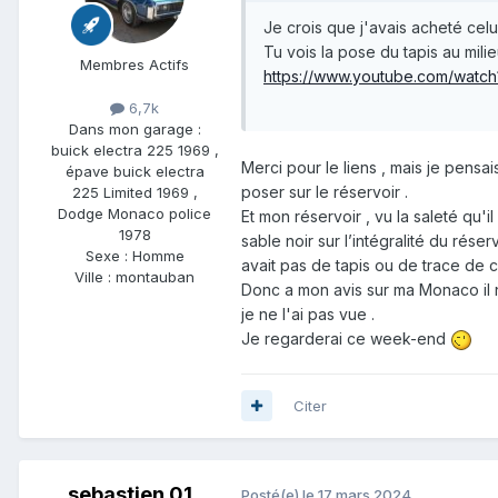
Je crois que j'avais acheté cel
Tu vois la pose du tapis au milie
Membres Actifs
https://www.youtube.com/wat
6,7k
Dans mon garage :
buick electra 225 1969 ,
Merci pour le liens , mais je pensais
épave buick electra
poser sur le réservoir .
225 Limited 1969 ,
Dodge Monaco police
Et mon réservoir , vu la saleté qu'il
1978
sable noir sur l’intégralité du réser
Sexe :
Homme
avait pas de tapis ou de trace de co
Ville :
montauban
Donc a mon avis sur ma Monaco il n'
je ne l'ai pas vue .
Je regarderai ce week-end
Citer
sebastien 01
Posté(e)
le 17 mars 2024