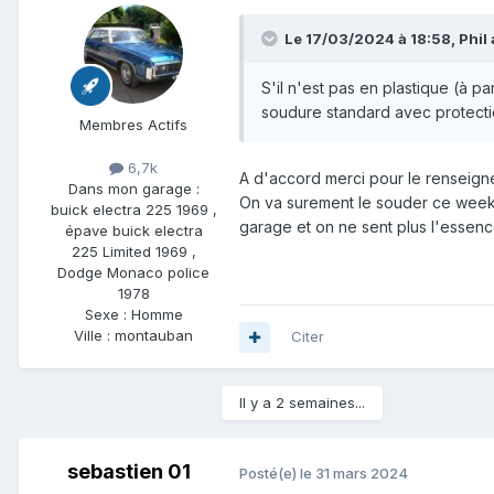
Le 17/03/2024 à 18:58,
Phil
a
S'il n'est pas en plastique (à p
soudure standard avec protection
Membres Actifs
6,7k
A d'accord merci pour le renseign
Dans mon garage :
On va surement le souder ce week-en
buick electra 225 1969 ,
garage et on ne sent plus l'essenc
épave buick electra
225 Limited 1969 ,
Dodge Monaco police
1978
Sexe :
Homme
Ville :
montauban
Citer
Il y a 2 semaines...
sebastien 01
Posté(e)
le 31 mars 2024