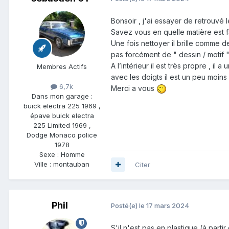
Bonsoir , j'ai essayer de retrouvé 
Savez vous en quelle matière est f
Une fois nettoyer il brille comme de
pas forcément de " dessin / motif "
A l’intérieur il est très propre , i
Membres Actifs
avec les doigts il est un peu moins 
6,7k
Merci a vous
Dans mon garage :
buick electra 225 1969 ,
épave buick electra
225 Limited 1969 ,
Dodge Monaco police
1978
Sexe :
Homme
Ville :
montauban
Citer
Phil
Posté(e)
le 17 mars 2024
S'il n'est pas en plastique (à part