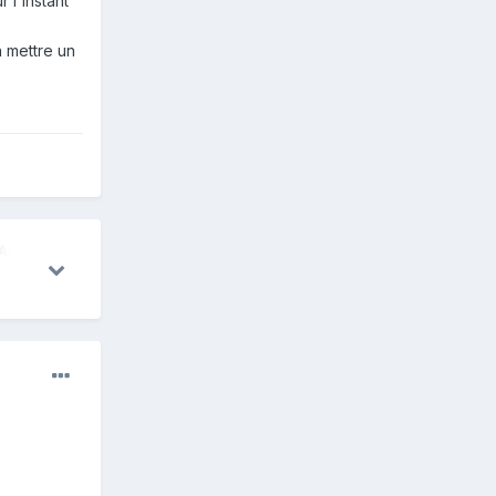
r l'instant
n mettre un
AIRES
17 janv.
12
29 sept.
11
18 janv.
11