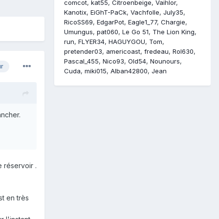
comcot
kat55
Citroenbeige
Vaihlor
Kanotix
EiGhT-PaCk
Vachfolle
July35
RicoSS69
EdgarPot
Eagle1_77
Chargie
Umungus
pat060
Le Go 51
The Lion King
run
FLYER34
HAGUYGOU
Tom
pretender03
americoast
fredeau
Rol630
Pascal_455
Nico93
Old54
Nounours
ur
Cuda
miki015
Alban42800
Jean
ancher.
 réservoir .
st en très