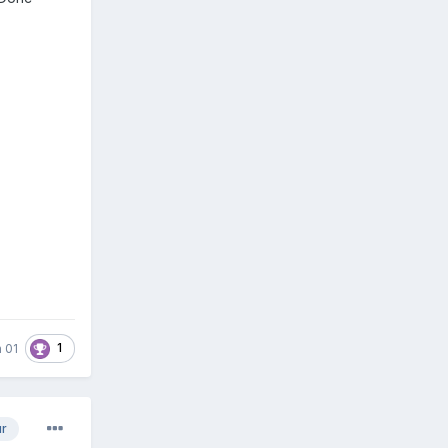
1
 01
ur