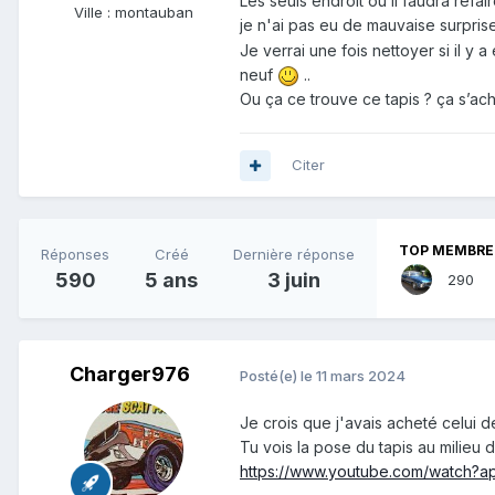
Les seuls endroit où il faudra refair
Ville :
montauban
je n'ai pas eu de mauvaise surpri
Je verrai une fois nettoyer si il y 
neuf
..
Ou ça ce trouve ce tapis ? ça s’ach
Citer
TOP MEMBRES
Réponses
Créé
Dernière réponse
590
5 ans
3 juin
290
Charger976
Posté(e)
le 11 mars 2024
Je crois que j'avais acheté celui 
Tu vois la pose du tapis au milieu d
https://www.youtube.com/watch