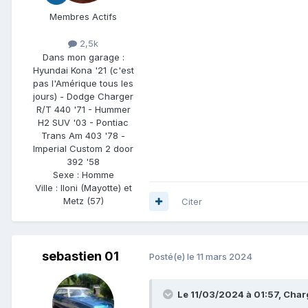
Membres Actifs
2,5k
Dans mon garage :
Hyundai Kona '21 (c'est
pas l'Amérique tous les
jours) - Dodge Charger
R/T 440 '71 - Hummer
H2 SUV '03 - Pontiac
Trans Am 403 '78 -
Imperial Custom 2 door
392 '58
Sexe :
Homme
Ville :
Iloni (Mayotte) et
Metz (57)
Citer
sebastien 01
Posté(e)
le 11 mars 2024
Le 11/03/2024 à 01:57,
Char