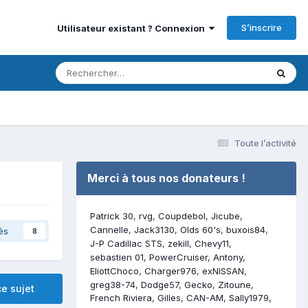
S’inscrire
Utilisateur existant ? Connexion
Toute l’activité
Merci à tous nos donateurs !
Patrick 30
rvg
Coupdebol
Jicube
Cannelle
Jack3130
Olds 60's
buxois84
és
8
J-P Cadillac STS
zekill
Chevy11
sebastien 01
PowerCruiser
Antony
EliottChoco
Charger976
exNISSAN
greg38-74
Dodge57
Gecko
Zitoune
e sujet
French Riviera
Gilles
CAN-AM
Sally1979