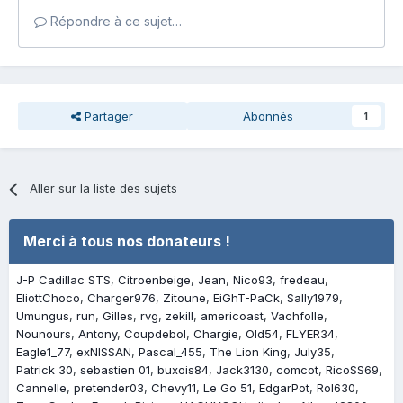
Répondre à ce sujet…
Partager
Abonnés
1
Aller sur la liste des sujets
Merci à tous nos donateurs !
J-P Cadillac STS
Citroenbeige
Jean
Nico93
fredeau
EliottChoco
Charger976
Zitoune
EiGhT-PaCk
Sally1979
Umungus
run
Gilles
rvg
zekill
americoast
Vachfolle
Nounours
Antony
Coupdebol
Chargie
Old54
FLYER34
Eagle1_77
exNISSAN
Pascal_455
The Lion King
July35
Patrick 30
sebastien 01
buxois84
Jack3130
comcot
RicoSS69
Cannelle
pretender03
Chevy11
Le Go 51
EdgarPot
Rol630