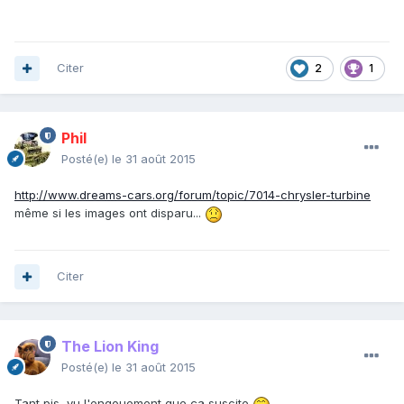
Citer
2
1
Phil
Posté(e)
le 31 août 2015
http://www.dreams-cars.org/forum/topic/7014-chrysler-turbine
même si les images ont disparu...
Citer
The Lion King
Posté(e)
le 31 août 2015
Tant pis, vu l'engouement que ça suscite