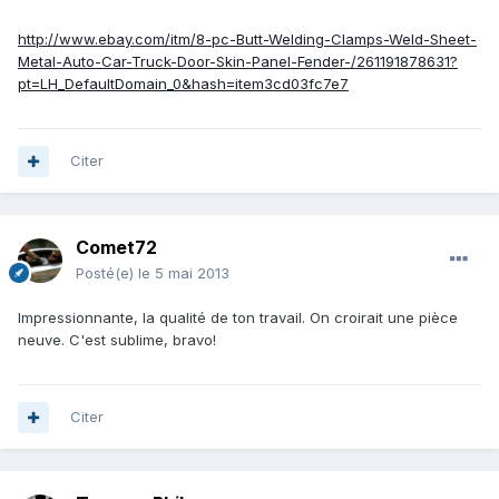
http://www.ebay.com/itm/8-pc-Butt-Welding-Clamps-Weld-Sheet-
Metal-Auto-Car-Truck-Door-Skin-Panel-Fender-/261191878631?
pt=LH_DefaultDomain_0&hash=item3cd03fc7e7
Citer
Comet72
Posté(e)
le 5 mai 2013
Impressionnante, la qualité de ton travail. On croirait une pièce
neuve. C'est sublime, bravo!
Citer