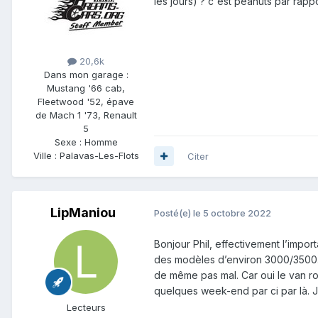
les jours) ? c'est peanuts par rapp
20,6k
Dans mon garage :
Mustang '66 cab,
Fleetwood '52, épave
de Mach 1 '73, Renault
5
Sexe :
Homme
Ville :
Palavas-Les-Flots
Citer
LipManiou
Posté(e)
le 5 octobre 2022
Bonjour Phil, effectivement l’impor
des modèles d’environ 3000/3500. Po
de même pas mal. Car oui le van ro
quelques week-end par ci par là. 
Lecteurs