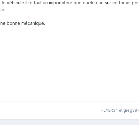
 le véhicule il te faut un importateur que quelqu'un sur ce forum po
ue.
à une bonne mécanique.
FLYER34
et
greg38