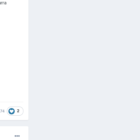
urra
2
-74