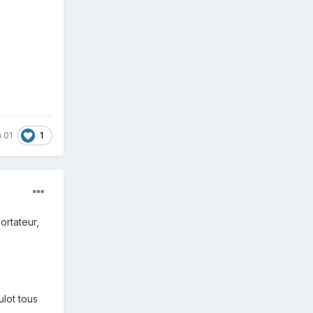
1
 01
ortateur,
ulot tous