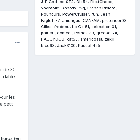
J-P Cadillac STS
Old54
EliottChoco
Vachfolle
Kanotix
rvg
French Riviera
Nounours
PowerCruiser
run
Jean
Eagle1_77
Umungus
CAN-AM
pretender03
Gilles
fredeau
Le Go 51
sebastien 01
pat060
comcot
Patrick 30
greg38-74
HAGUYGOU
kat55
americoast
zekill
Nico93
Jack3130
Pascal_455
 + de 30
ordable
pour les
a petit
 Euros (en