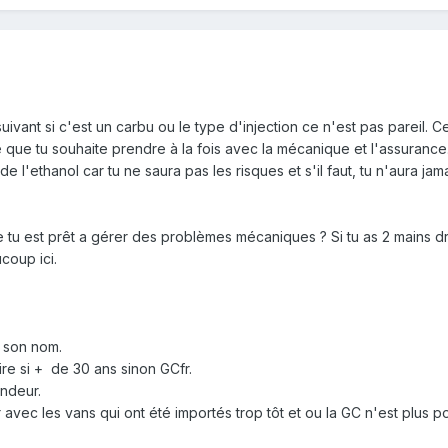
uivant si c'est un carbu ou le type d'injection ce n'est pas pareil. C
que tu souhaite prendre à la fois avec la mécanique et l'assurance
 de l'ethanol car tu ne saura pas les risques et s'il faut, tu n'aura ja
 tu est prêt a gérer des problèmes mécaniques ? Si tu as 2 mains dr
coup ici.
à son nom.
ire si + de 30 ans sinon GCfr.
endeur.
 avec les vans qui ont été importés trop tôt et ou la GC n'est plus po