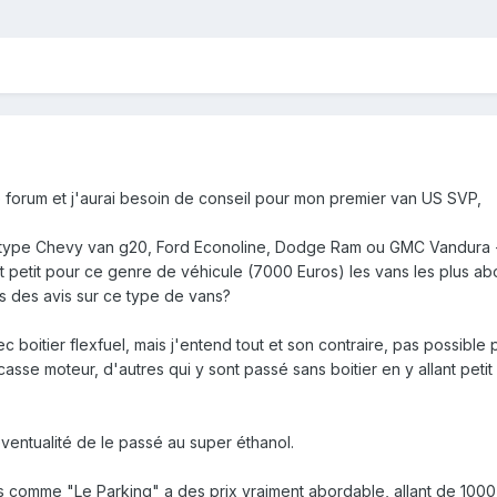
e forum et j'aurai besoin de conseil pour mon premier van US SVP,
de type Chevy van g20, Ford Econoline, Dodge Ram ou GMC Vandura
 petit pour ce genre de véhicule (7000 Euros) les vans les plus ab
s des avis sur ce type de vans?
c boitier flexfuel, mais j'entend tout et son contraire, pas possible 
se moteur, d'autres qui y sont passé sans boitier en y allant petit 
éventualité de le passé au super éthanol.
s comme "Le Parking" a des prix vraiment abordable, allant de 1000