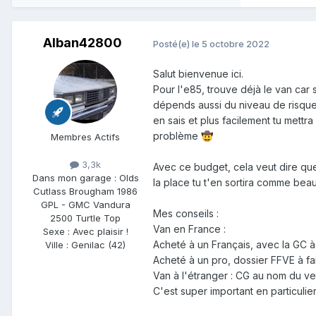
Alban42800
Posté(e)
le 5 octobre 2022
Salut bienvenue ici.
Pour l'e85, trouve déjà le van car s
dépends aussi du niveau de risque 
en sais et plus facilement tu mettra
problème
🤠
Membres Actifs
3,3k
Avec ce budget, cela veut dire que
Dans mon garage :
Olds
la place tu t'en sortira comme beau
Cutlass Brougham 1986
GPL - GMC Vandura
Mes conseils
:
2500 Turtle Top
Van en France :
Sexe :
Avec plaisir !
Acheté à un Français, avec la GC 
Ville :
Genilac (42)
Acheté à un pro, dossier FFVE à fa
Van à l'étranger : CG au nom du v
C'est super important en particulier