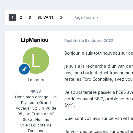
1
2
3
SUIVANT
Page 1 sur 3
LipManiou
Posté(e)
le 5 octobre 2022
Bonjour je suis tout nouveau sur c
je suis a la recherche d'un van 
ans, mon budget étant franchement
reste les Ford Econoline, avez vou
Lecteurs
28
Je souhaiterai le passer a l'E85 ave
Dans mon garage :
Un
modèles avant 88 ?, problème de cas
Plymouth Grand
(???).
Voyager S2 3,3 V6 de
95 ; Un Trafic de 99
Quel sont vos avis sur ce van et l'
Sexe :
Homme
Ville :
Du cote de
Toulouse
Je vois des occasions sur des site