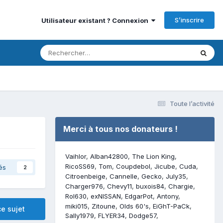
S’inscrire
Utilisateur existant ? Connexion
Toute l’activité
Merci à tous nos donateurs !
Vaihlor
Alban42800
The Lion King
RicoSS69
Tom
Coupdebol
Jicube
Cuda
és
2
Citroenbeige
Cannelle
Gecko
July35
Charger976
Chevy11
buxois84
Chargie
Rol630
exNISSAN
EdgarPot
Antony
miki015
Zitoune
Olds 60's
EiGhT-PaCk
e sujet
Sally1979
FLYER34
Dodge57