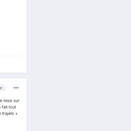
ur
je mise sur
fait tout
 trajets +