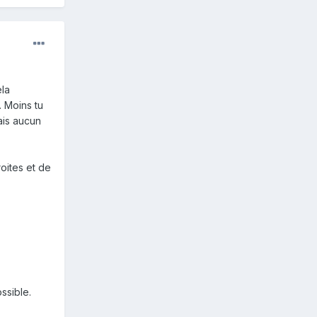
ela
. Moins tu
mais aucun
oites et de
ssible.