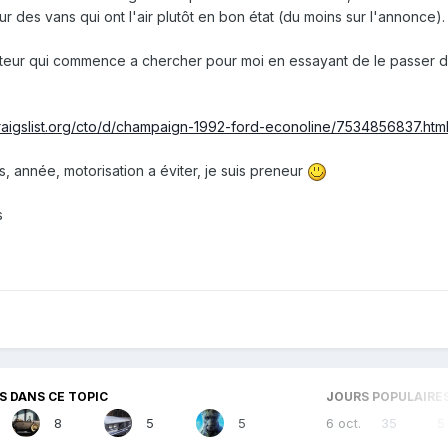
 des vans qui ont l'air plutôt en bon état (du moins sur l'annonce).
ateur qui commence a chercher pour moi en essayant de le passer 
raigslist.org/cto/d/champaign-1992-ford-econoline/7534856837.htm
, année, motorisation a éviter, je suis preneur
s
 DANS CE TOPIC
JOURS POPULAIRE
8
5
5
6 oct.
35
5