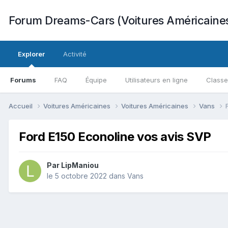
Forum Dreams-Cars (Voitures Américaine
Explorer
Activité
Forums
FAQ
Équipe
Utilisateurs en ligne
Class
Accueil
Voitures Américaines
Voitures Américaines
Vans
Ford E150 Econoline vos avis SVP
Par
LipManiou
le 5 octobre 2022
dans
Vans