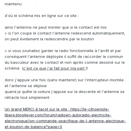
maintenu
d'où le schéma mis en ligne sur ce site
:
ainsi l'antenne ne peut monter que si le contact est mis
> si l'on coupe le contact l'antenne redescend automatiquement,
on peut évidement la redescendre par le bouton
> si vous souhaitez garder la radio fonctionnelle à l'arrêt et par
conséquent l'antenne déployée il suffit de raccorder le commun
du basculeur avec le contact et non après comme dessiné sur le
schéma (
c'est ce que j'ai fait pour ma part
!)
donc j'appuie une fois (sans maintenir) sur l'interrupteur-montée
et l'antenne se déploie
quand je quitte la voiture j'appuie sur la descente et l'antenne se
rétracte tout simplement
Un grand MERCI à tacot sur le site
:
https://le-citroeniste-
libere.blog4ever.com/forum/radioen-autoradio-electricite-
electronique/sm-commande-spacifique-de-l-antenne-alectrique-
et-bouton-de-balance?page=3