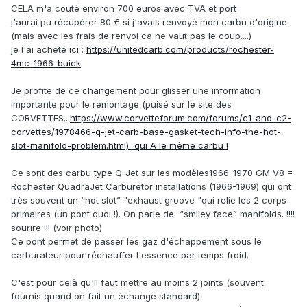
CELA m'a couté environ 700 euros avec TVA et port
j'aurai pu récupérer 80 € si j'avais renvoyé mon carbu d'origine
(mais avec les frais de renvoi ca ne vaut pas le coup....)
je l'ai acheté ici
:
https://unitedcarb.com/products/rochester-
4mc-1966-buick
Je profite de ce changement pour glisser une information
importante pour le remontage (puisé sur le site des
CORVETTES...
https://www.corvetteforum.com/forums/c1-and-c2-
corvettes/1978466-q-jet-carb-base-gasket-tech-info-the-hot-
slot-manifold-problem.html) qui A le même carbu !
Ce sont des carbu type Q-Jet sur les modèles1966-1970 GM V8 =
Rochester QuadraJet Carburetor installations (1966-1969) qui ont
très souvent un “hot slot” "exhaust groove "qui relie les 2 corps
primaires (un pont quoi !). On parle de “smiley face” manifolds. !!!!
sourire !!! (voir photo)
Ce pont permet de passer les gaz d'échappement sous le
carburateur pour réchauffer l'essence par temps froid.
C'est pour celà qu'il faut mettre au moins 2 joints (souvent
fournis quand on fait un échange standard).