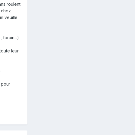
ans roulent
e chez
un veuille
forain...)
toute leur
à
e pour