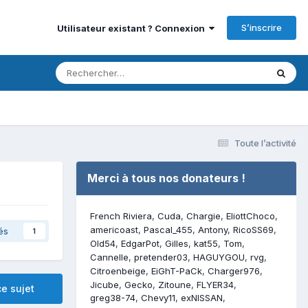
S’inscrire
Utilisateur existant ? Connexion
Toute l’activité
Merci à tous nos donateurs !
French Riviera
Cuda
Chargie
EliottChoco
americoast
Pascal_455
Antony
RicoSS69
és
1
Old54
EdgarPot
Gilles
kat55
Tom
Cannelle
pretender03
HAGUYGOU
rvg
Citroenbeige
EiGhT-PaCk
Charger976
Jicube
Gecko
Zitoune
FLYER34
e sujet
greg38-74
Chevy11
exNISSAN