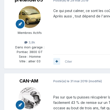
Posté(e)
le 29 mai 2019
Ce qui peut calmer, ce sont les coût
Après aussi , tout dépend de l'ann
Membres Actifs
3,8k
Dans mon garage :
Pontiac 3800 GT
Sexe :
Homme
Ville :
allier 03
Citer
CAN-AM
Posté(e)
le 31 mai 2019
(modifié)
Pas sur que tu puisses récupérer l
facilement 43 % de remise sur un Tr
occase au bout de trois ans, fait 