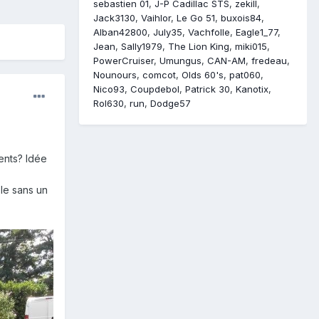
sebastien 01
J-P Cadillac STS
zekill
Jack3130
Vaihlor
Le Go 51
buxois84
Alban42800
July35
Vachfolle
Eagle1_77
Jean
Sally1979
The Lion King
miki015
PowerCruiser
Umungus
CAN-AM
fredeau
Nounours
comcot
Olds 60's
pat060
Nico93
Coupdebol
Patrick 30
Kanotix
Rol630
run
Dodge57
ients? Idée
ble sans un