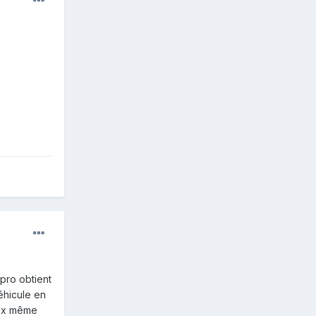
pro obtient
éhicule en
eux même