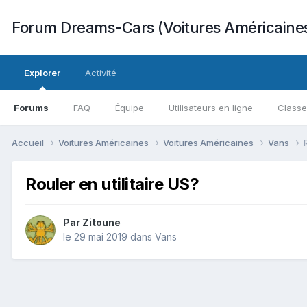
Forum Dreams-Cars (Voitures Américaine
Explorer
Activité
Forums
FAQ
Équipe
Utilisateurs en ligne
Class
Accueil
Voitures Américaines
Voitures Américaines
Vans
Rouler en utilitaire US?
Par
Zitoune
le 29 mai 2019
dans
Vans