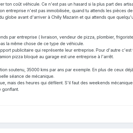
er ton coût véhicule. Ce n'est pas un hasard si la plus part des artis
ton entreprise n'est pas immobilisée, quand tu attends les pièces d
 du globe avant d'arriver à Chilly Mazarin et qui attends que quelqu'
ds par entreprise ( livraison, vendeur de pizza, plombier, frigoriste, 
pas la même chose de ce type de véhicule.
pport publicitaire qui représente leur entreprise. Pour d'autre c'est 
 camion pizza bloqué au garage est une entreprise à l'arrêt.
sation soutenu, 35000 kms par ans par exemple. En plus de ceux déj
belle séance de mécanique.
que, mais des heures qui défilent. S'il faut des weekends mécaniqu
e gonflant.