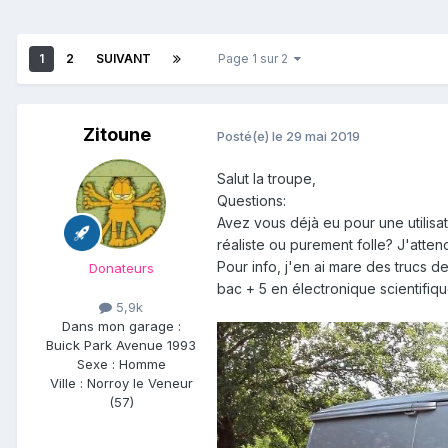
1
2
SUIVANT
Page 1 sur 2
Zitoune
Posté(e)
le 29 mai 2019
Salut la troupe,
Questions:
Avez vous déjà eu pour une utilisat
réaliste ou purement folle? J'atten
Pour info, j'en ai mare des trucs 
Donateurs
bac + 5 en électronique scientifiqu
5,9k
Dans mon garage :
Buick Park Avenue 1993
Sexe :
Homme
Ville :
Norroy le Veneur
(57)