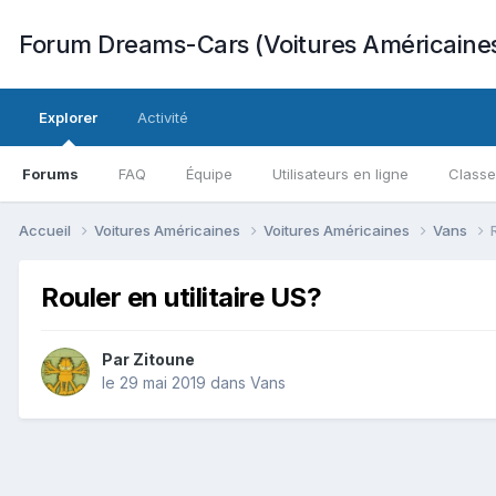
Forum Dreams-Cars (Voitures Américaine
Explorer
Activité
Forums
FAQ
Équipe
Utilisateurs en ligne
Class
Accueil
Voitures Américaines
Voitures Américaines
Vans
Rouler en utilitaire US?
Par
Zitoune
le 29 mai 2019
dans
Vans