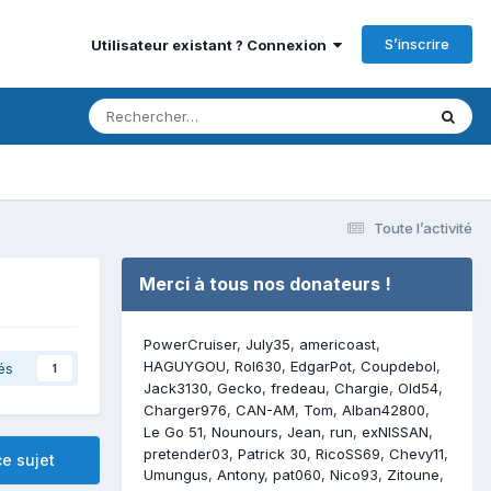
S’inscrire
Utilisateur existant ? Connexion
Toute l’activité
Merci à tous nos donateurs !
PowerCruiser
July35
americoast
HAGUYGOU
Rol630
EdgarPot
Coupdebol
és
1
Jack3130
Gecko
fredeau
Chargie
Old54
Charger976
CAN-AM
Tom
Alban42800
Le Go 51
Nounours
Jean
run
exNISSAN
pretender03
Patrick 30
RicoSS69
Chevy11
e sujet
Umungus
Antony
pat060
Nico93
Zitoune