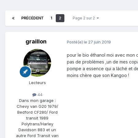
PRÉCÉDENT
1
2
Page 2 sur 2
graillon
Posté(e)
le 27 juin 2019
pour le bio éthanol moi avec mon 
pas de problèmes ,un de mes copain
pompe a essence qui a lâché et dep
moins chère que son Kangoo !
Lecteurs
44
Dans mon garage :
Chevy van G20 1979/
Bedford CF280/ Ford
transit 1989
Polytrans/Harley
Davidson 883 et un
autre Ford Transit van