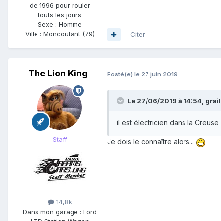
de 1996 pour rouler
touts les jours
Sexe :
Homme
Ville :
Moncoutant (79)
Citer
The Lion King
Posté(e)
le 27 juin 2019
Le 27/06/2019 à 14:54,
grai
il est électricien dans la Creuse
Staff
Je dois le connaître alors...
14,8k
Dans mon garage :
Ford
LTD Station Wagon