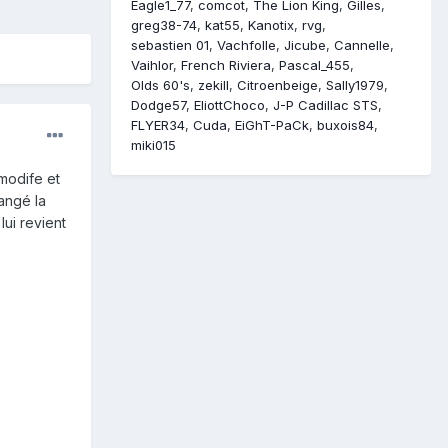
Eagle1_77
comcot
The Lion King
Gilles
greg38-74
kat55
Kanotix
rvg
sebastien 01
Vachfolle
Jicube
Cannelle
Vaihlor
French Riviera
Pascal_455
Olds 60's
zekill
Citroenbeige
Sally1979
Dodge57
EliottChoco
J-P Cadillac STS
FLYER34
Cuda
EiGhT-PaCk
buxois84
miki015
modife et
angé la
ui revient