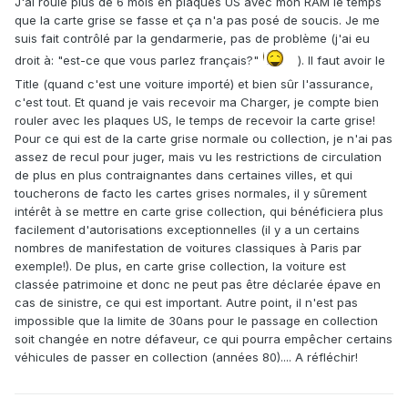
J'ai roulé plus de 6 mois en plaques US avec mon RAM le temps
que la carte grise se fasse et ça n'a pas posé de soucis. Je me
suis fait contrôlé par la gendarmerie, pas de problème (j'ai eu
droit à: "est-ce que vous parlez français?"
). Il faut avoir le
Title (quand c'est une voiture importé) et bien sûr l'assurance,
c'est tout. Et quand je vais recevoir ma Charger, je compte bien
rouler avec les plaques US, le temps de recevoir la carte grise!
Pour ce qui est de la carte grise normale ou collection, je n'ai pas
assez de recul pour juger, mais vu les restrictions de circulation
de plus en plus contraignantes dans certaines villes, et qui
toucherons de facto les cartes grises normales, il y sûrement
intérêt à se mettre en carte grise collection, qui bénéficiera plus
facilement d'autorisations exceptionnelles (il y a un certains
nombres de manifestation de voitures classiques à Paris par
exemple!). De plus, en carte grise collection, la voiture est
classée patrimoine et donc ne peut pas être déclarée épave en
cas de sinistre, ce qui est important. Autre point, il n'est pas
impossible que la limite de 30ans pour le passage en collection
soit changée en notre défaveur, ce qui pourra empêcher certains
véhicules de passer en collection (années 80).... A réfléchir!