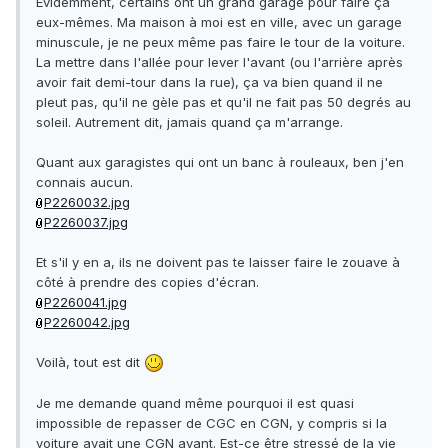
Evidemment, certains ont un grand garage pour faire ça
eux-mêmes. Ma maison à moi est en ville, avec un garage
minuscule, je ne peux même pas faire le tour de la voiture.
La mettre dans l'allée pour lever l'avant (ou l'arrière après
avoir fait demi-tour dans la rue), ça va bien quand il ne
pleut pas, qu'il ne gèle pas et qu'il ne fait pas 50 degrés au
soleil. Autrement dit, jamais quand ça m'arrange.
Quant aux garagistes qui ont un banc à rouleaux, ben j'en
connais aucun.
P2260032.jpg
P2260037.jpg
Et s'il y en a, ils ne doivent pas te laisser faire le zouave à
côté à prendre des copies d'écran.
P2260041.jpg
P2260042.jpg
Voilà, tout est dit
Je me demande quand même pourquoi il est quasi
impossible de repasser de CGC en CGN, y compris si la
voiture avait une CGN avant. Est-ce être stressé de la vie