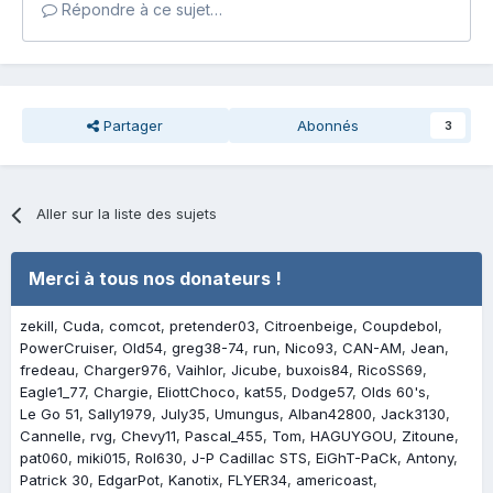
Répondre à ce sujet…
Partager
Abonnés
3
Aller sur la liste des sujets
Merci à tous nos donateurs !
zekill
Cuda
comcot
pretender03
Citroenbeige
Coupdebol
PowerCruiser
Old54
greg38-74
run
Nico93
CAN-AM
Jean
fredeau
Charger976
Vaihlor
Jicube
buxois84
RicoSS69
Eagle1_77
Chargie
EliottChoco
kat55
Dodge57
Olds 60's
Le Go 51
Sally1979
July35
Umungus
Alban42800
Jack3130
Cannelle
rvg
Chevy11
Pascal_455
Tom
HAGUYGOU
Zitoune
pat060
miki015
Rol630
J-P Cadillac STS
EiGhT-PaCk
Antony
Patrick 30
EdgarPot
Kanotix
FLYER34
americoast