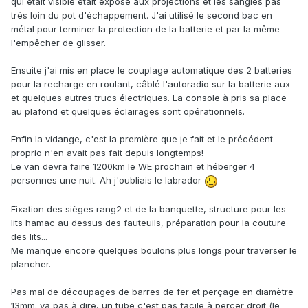
qui était visible était exposé aux projections et les sangles pas
trés loin du pot d'échappement. J'ai utilisé le second bac en
métal pour terminer la protection de la batterie et par la même
l'empêcher de glisser.
Ensuite j'ai mis en place le couplage automatique des 2 batteries
pour la recharge en roulant, câblé l'autoradio sur la batterie aux
et quelques autres trucs électriques. La console à pris sa place
au plafond et quelques éclairages sont opérationnels.
Enfin la vidange, c'est la première que je fait et le précédent
proprio n'en avait pas fait depuis longtemps!
Le van devra faire 1200km le WE prochain et héberger 4
personnes une nuit. Ah j'oubliais le labrador
Fixation des sièges rang2 et de la banquette, structure pour les
lits hamac au dessus des fauteuils, préparation pour la couture
des lits...
Me manque encore quelques boulons plus longs pour traverser le
plancher.
Pas mal de découpages de barres de fer et perçage en diamètre
13mm. ya pas à dire, un tube c'est pas facile à percer droit (le