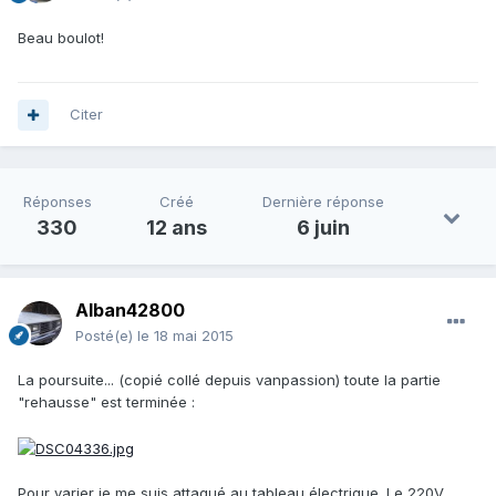
Beau boulot!
Citer
Réponses
Créé
Dernière réponse
330
12 ans
6 juin
Alban42800
Posté(e)
le 18 mai 2015
La poursuite... (copié collé depuis vanpassion) toute la partie
"rehausse" est terminée :
Pour varier je me suis attaqué au tableau électrique. Le 220V