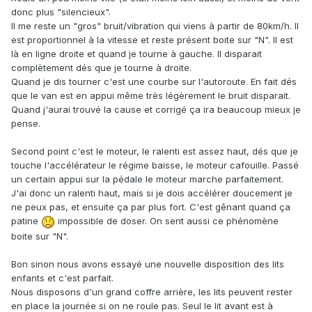
donc plus "silencieux".
Il me reste un "gros" bruit/vibration qui viens à partir de 80km/h. Il
est proportionnel à la vitesse et reste présent boite sur "N". Il est
là en ligne droite et quand je tourne à gauche. Il disparait
complètement dés que je tourne à droite.
Quand je dis tourner c'est une courbe sur l'autoroute. En fait dés
que le van est en appui même très légèrement le bruit disparait.
Quand j'aurai trouvé la cause et corrigé ça ira beaucoup mieux je
pense.
Second point c'est le moteur, le ralenti est assez haut, dés que je
touche l'accélérateur le régime baisse, le moteur cafouille. Passé
un certain appui sur la pédale le moteur marche parfaitement.
J'ai donc un ralenti haut, mais si je dois accélérer doucement je
ne peux pas, et ensuite ça par plus fort. C'est gênant quand ça
patine
impossible de doser. On sent aussi ce phénomène
boite sur "N".
Bon sinon nous avons essayé une nouvelle disposition des lits
enfants et c'est parfait.
Nous disposons d'un grand coffre arrière, les lits peuvent rester
en place la journée si on ne roule pas. Seul le lit avant est à