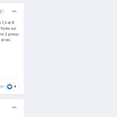
ur
 1,3 et R
rforés sur
core 2 pneus
 et les
4
her