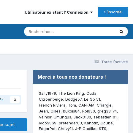
S’inscrire
Utilisateur existant ? Connexion
Toute l’activité
Merci à tous nos donateurs !
Sally1979
The Lion King
Cuda
Citroenbeige
Dodge57
Le Go 51
és
3
French Riviera
Tom
CAN-AM
Chargie
Jean
Gilles
buxois84
Rol630
greg38-74
Vaihlor
Umungus
Jack3130
sebastien 01
RicoSS69
pretender03
Kanotix
Jicube
e sujet
EdgarPot
Chevy11
J-P Cadillac STS