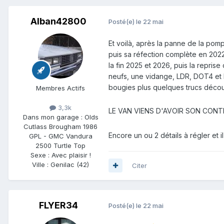
Alban42800
Posté(e)
le 22 mai
Et voilà, après la panne de la pompe
puis sa réfection complète en 2022
la fin 2025 et 2026, puis la reprise
neufs, une vidange, LDR, DOT4 et le
bougies plus quelques trucs décou
Membres Actifs
3,3k
LE VAN VIENS D'AVOIR SON CO
Dans mon garage :
Olds
Cutlass Brougham 1986
Encore un ou 2 détails à régler et il
GPL - GMC Vandura
2500 Turtle Top
Sexe :
Avec plaisir !
Ville :
Genilac (42)
Citer
FLYER34
Posté(e)
le 22 mai