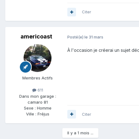
Citer
americoast
Posté(e)
le 31 mars
À l'occasion je créerai un sujet dé
Membres Actifs
611
Dans mon garage :
camaro 81
Sexe :
Homme
Ville :
Fréjus
Citer
Il y a 1 mois ...