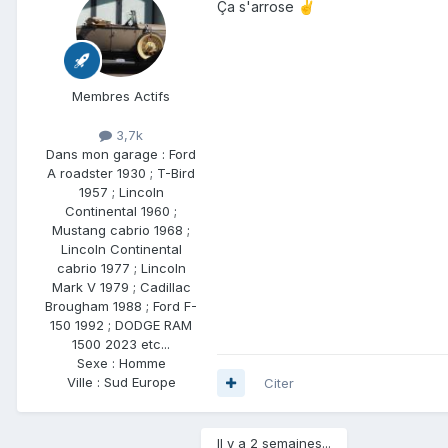
Ça s'arrose
✌️
Membres Actifs
3,7k
Dans mon garage :
Ford
A roadster 1930 ; T-Bird
1957 ; Lincoln
Continental 1960 ;
Mustang cabrio 1968 ;
Lincoln Continental
cabrio 1977 ; Lincoln
Mark V 1979 ; Cadillac
Brougham 1988 ; Ford F-
150 1992 ; DODGE RAM
1500 2023 etc...
Sexe :
Homme
Ville :
Sud Europe
Citer
Il y a 2 semaines...