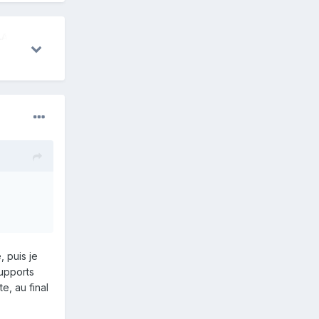
AIRES
1 juin
13
16 avril
10
31 mars
7
, puis je
supports
e, au final