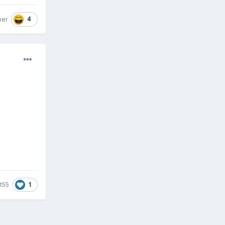
4
her
1
t55