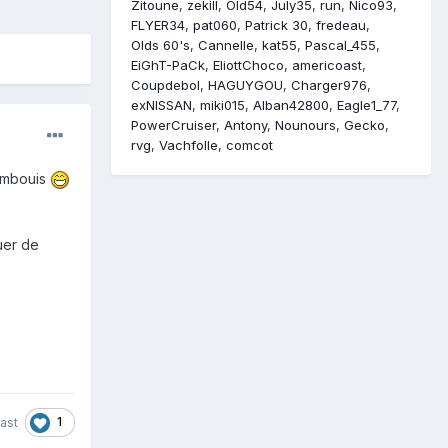
Zitoune
zekill
Old54
July35
run
Nico93
FLYER34
pat060
Patrick 30
fredeau
Olds 60's
Cannelle
kat55
Pascal_455
EiGhT-PaCk
EliottChoco
americoast
Coupdebol
HAGUYGOU
Charger976
exNISSAN
miki015
Alban42800
Eagle1_77
PowerCruiser
Antony
Nounours
Gecko
rvg
Vachfolle
comcot
cambouis
quer de
1
ast