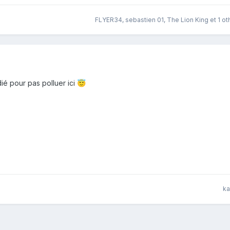
FLYER34
,
sebastien 01
,
The Lion King
et
1 ot
dié pour pas polluer ici
😇
ka