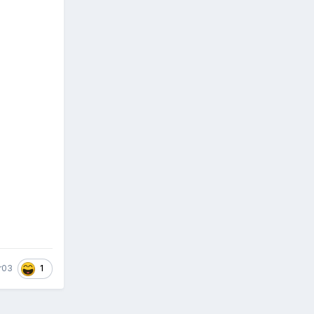
1
r03