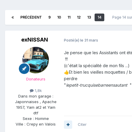
PRÉCÉDENT
9
10
11
12
13
14
Page 14 su
exNISSAN
Posté(e)
le 31 mars
Je pense que les Assistants ont é
!!!
(c'était la spécialité de mon fils ...)
Et bien les vieilles moquettes /
👍
perdre
Donateurs
"
lepetit-trucquisebarreensautant
" 
1,8k
Dans mon garage :
Japonnaises , Apache
1957, Yam at2 et Yam
dtf
Sexe :
Homme
Ville :
Crepy en Valois
Citer