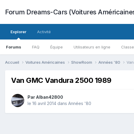
Forum Dreams-Cars (Voitures Américaine
Explorer
Activité
Forums
FAQ
Équipe
Utilisateurs en ligne
Class
Accueil
Voitures Américaines
ShowRoom
Années '80
Van
Van GMC Vandura 2500 1989
Par
Alban42800
le 16 avril 2014
dans
Années '80