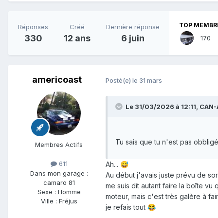
TOP MEMBRE
Réponses
Créé
Dernière réponse
330
12 ans
6 juin
170
americoast
Posté(e)
le 31 mars
Le 31/03/2026 à 12:11,
CAN-
Tu sais que tu n'est pas obbligé 
Membres Actifs
611
Ah...
😅
Dans mon garage :
Au début j'avais juste prévu de sor
camaro 81
me suis dit autant faire la boîte vu 
Sexe :
Homme
moteur, mais c'est très galère à fai
Ville :
Fréjus
je refais tout
😂