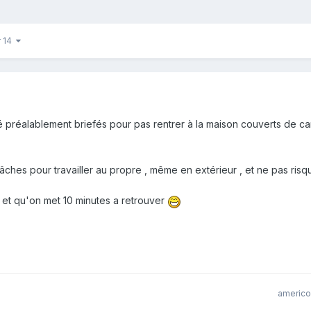
r 14
té préalablement briefés pour pas rentrer à la maison couverts de 
 bâches pour travailler au propre , même en extérieur , et ne pas ris
et qu'on met 10 minutes a retrouver
americo