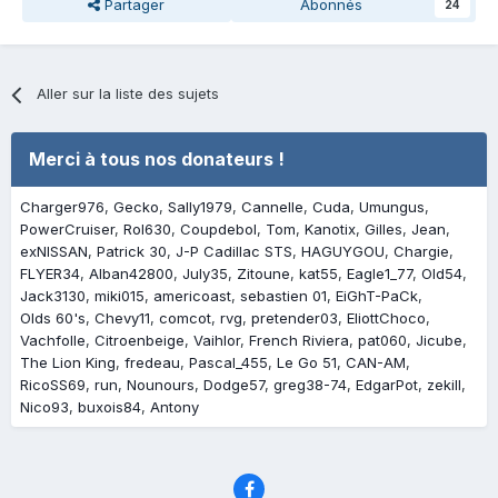
Partager
Abonnés
24
Aller sur la liste des sujets
Merci à tous nos donateurs !
Charger976
Gecko
Sally1979
Cannelle
Cuda
Umungus
PowerCruiser
Rol630
Coupdebol
Tom
Kanotix
Gilles
Jean
exNISSAN
Patrick 30
J-P Cadillac STS
HAGUYGOU
Chargie
FLYER34
Alban42800
July35
Zitoune
kat55
Eagle1_77
Old54
Jack3130
miki015
americoast
sebastien 01
EiGhT-PaCk
Olds 60's
Chevy11
comcot
rvg
pretender03
EliottChoco
Vachfolle
Citroenbeige
Vaihlor
French Riviera
pat060
Jicube
The Lion King
fredeau
Pascal_455
Le Go 51
CAN-AM
RicoSS69
run
Nounours
Dodge57
greg38-74
EdgarPot
zekill
Nico93
buxois84
Antony