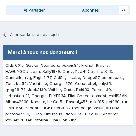
Partager
Abonnés
24
Aller sur la liste des sujets
Merci à tous nos donateurs !
Olds 60's
Gecko
Nounours
buxois84
French Riviera
HAGUYGOU
Jean
Sally1979
Chevy11
J-P Cadillac STS
Cannelle
rvg
Eagle1_77
Old54
Jicube
Dodge57
americoast
Tom
kat55
Vachfolle
Charger976
Coupdebol
July35
greg38-74
Jack3130
Vaihlor
Cuda
Rol630
Patrick 30
sebastien 01
Chargie
FLYER34
EliottChoco
comcot
exNISSAN
Alban42800
Kanotix
Le Go 51
Pascal_455
miki015
pat060
run
CAN-AM
fredeau
EiGhT-PaCk
Citroenbeige
zekill
Antony
pretender03
Gilles
Umungus
RicoSS69
Nico93
EdgarPot
PowerCruiser
Zitoune
The Lion King