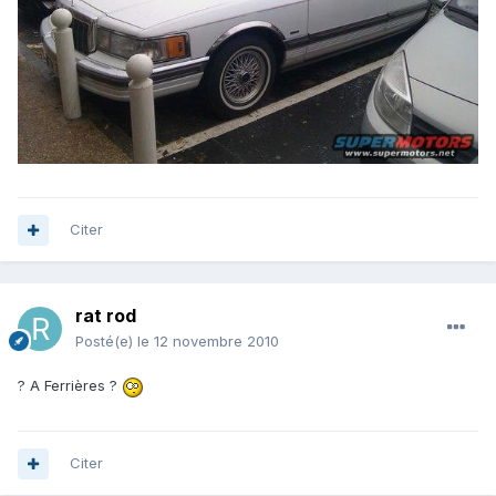
Citer
rat rod
Posté(e)
le 12 novembre 2010
? A Ferrières ?
Citer