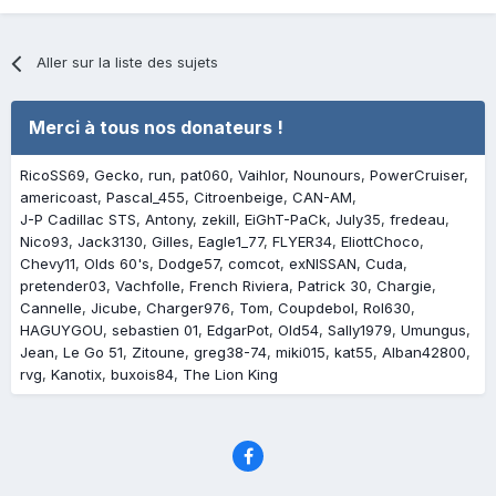
Aller sur la liste des sujets
Merci à tous nos donateurs !
RicoSS69
Gecko
run
pat060
Vaihlor
Nounours
PowerCruiser
americoast
Pascal_455
Citroenbeige
CAN-AM
J-P Cadillac STS
Antony
zekill
EiGhT-PaCk
July35
fredeau
Nico93
Jack3130
Gilles
Eagle1_77
FLYER34
EliottChoco
Chevy11
Olds 60's
Dodge57
comcot
exNISSAN
Cuda
pretender03
Vachfolle
French Riviera
Patrick 30
Chargie
Cannelle
Jicube
Charger976
Tom
Coupdebol
Rol630
HAGUYGOU
sebastien 01
EdgarPot
Old54
Sally1979
Umungus
Jean
Le Go 51
Zitoune
greg38-74
miki015
kat55
Alban42800
rvg
Kanotix
buxois84
The Lion King