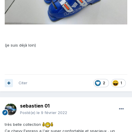
(je suis déjà loin)
Citer
2
1
sebastien 01
Posté(e)
le 9 février 2022
très belle collection
Ce chevy Express a l'air super confortable et spacieux , un