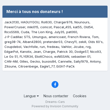
Merci à tous nos donateurs !
Jack3130
HAGUYGOU
Rol630
Charger976
Nounours
PowerCruiser
miki015
comcot
Pascal_455
kat55
Old54
RicoSS69
Cuda
The Lion King
July35
pat060
J-P Cadillac STS
Umungus
americoast
French Riviera
Tom
greg38-74
Alban42800
pretender03
Chevy11
zekill
Olds 60's
Coupdebol
Vachfolle
run
fredeau
Vaihlor
Jicube
rvg
EdgarPot
Kanotix
Jean
Chargie
Patrick 30
Dodge57
Nico93
Le Go 51
FLYER34
EliottChoco
exNISSAN
sebastien 01
CAN-AM
Gilles
Gecko
buxois84
Cannelle
Sally1979
Antony
Zitoune
Citroenbeige
Eagle1_77
EiGhT-PaCk
Langue
Nous contacter
Cookies
Dreams-Cars
Powered by Invision Community