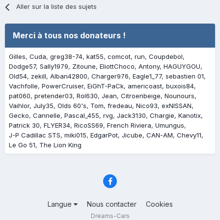
Aller sur la liste des sujets
Merci à tous nos donateurs !
Gilles
Cuda
greg38-74
kat55
comcot
run
Coupdebol
Dodge57
Sally1979
Zitoune
EliottChoco
Antony
HAGUYGOU
Old54
zekill
Alban42800
Charger976
Eagle1_77
sebastien 01
Vachfolle
PowerCruiser
EiGhT-PaCk
americoast
buxois84
pat060
pretender03
Rol630
Jean
Citroenbeige
Nounours
Vaihlor
July35
Olds 60's
Tom
fredeau
Nico93
exNISSAN
Gecko
Cannelle
Pascal_455
rvg
Jack3130
Chargie
Kanotix
Patrick 30
FLYER34
RicoSS69
French Riviera
Umungus
J-P Cadillac STS
miki015
EdgarPot
Jicube
CAN-AM
Chevy11
Le Go 51
The Lion King
Langue
Nous contacter
Cookies
Dreams-Cars