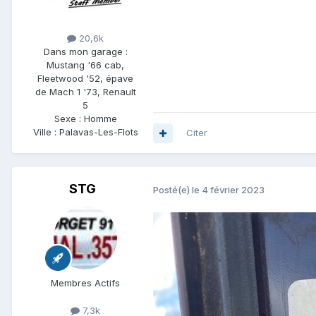
20,6k
Dans mon garage :
Mustang '66 cab,
Fleetwood '52, épave
de Mach 1 '73, Renault
5
Sexe :
Homme
Ville :
Palavas-Les-Flots
Citer
STG
Posté(e)
le 4 février 2023
Membres Actifs
7,3k