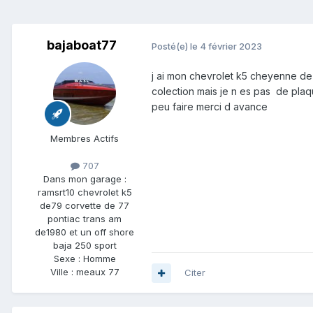
bajaboat77
Posté(e)
le 4 février 2023
j ai mon chevrolet k5 cheyenne de 1
colection mais je n es pas de pla
peu faire merci d avance
Membres Actifs
707
Dans mon garage :
ramsrt10 chevrolet k5
de79 corvette de 77
pontiac trans am
de1980 et un off shore
baja 250 sport
Sexe :
Homme
Ville :
meaux 77
Citer