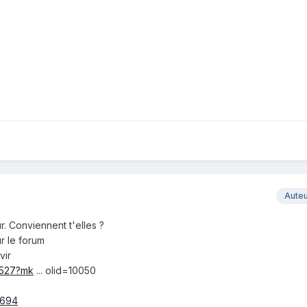
Aute
r. Conviennent t'elles ?
ur le forum
vir
6527?mk
... olid=10050
5694