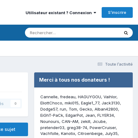
S’inscrire
Utilisateur existant ? Connexion
Toute l’activité
Merci à tous nos donateurs !
Cannelle
fredeau
HAGUYGOU
Vaihlor
EliottChoco
miki015
Eagle1_77
Jack3130
és
0
Dodge57
run
Tom
Gecko
Alban42800
EiGhT-PaCk
EdgarPot
Jean
FLYER34
Nounours
CAN-AM
zekill
Jicube
pretender03
greg38-74
PowerCruiser
e sujet
Vachfolle
Kanotix
Citroenbeige
July35