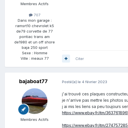
Membres Actifs
707
Dans mon garage :
ramsrt10 chevrolet k5
de79 corvette de 77
pontiac trans am
de1980 et un off shore
baja 250 sport
Sexe :
Homme
Ville :
meaux 77
Citer
bajaboat77
Posté(e)
le 4 février 2023
j'ai trouvé ces plaques constructeu
je n'arrive pas mettre les photos s
j ai mis les liens sa peu toujours ser
https://www.ebay.fr/itm/36376189
Membres Actifs
https://www.ebay.fr/itm/27475728