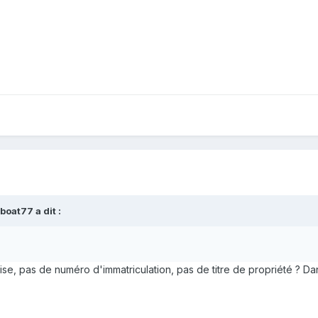
aboat77
a dit :
rise, pas de numéro d'immatriculation, pas de titre de propriété ? D