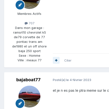
Membres Actifs
707
Dans mon garage :
ramsrt10 chevrolet k5
de79 corvette de 77
pontiac trans am
de1980 et un off shore
baja 250 sport
Sexe :
Homme
Ville :
meaux 77
Citer
bajaboat77
Posté(e)
le 4 février 2023
et je n es pas le ptra meme sur le 