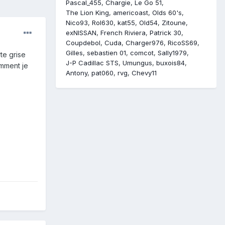
Pascal_455
Chargie
Le Go 51
The Lion King
americoast
Olds 60's
Nico93
Rol630
kat55
Old54
Zitoune
exNISSAN
French Riviera
Patrick 30
Coupdebol
Cuda
Charger976
RicoSS69
Gilles
sebastien 01
comcot
Sally1979
te grise
J-P Cadillac STS
Umungus
buxois84
omment je
Antony
pat060
rvg
Chevy11