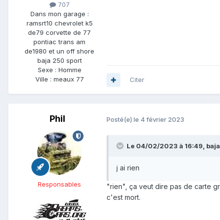
707
Dans mon garage :
ramsrt10 chevrolet k5
de79 corvette de 77
pontiac trans am
de1980 et un off shore
baja 250 sport
Sexe :
Homme
Ville :
meaux 77
Citer
Phil
Posté(e)
le 4 février 2023
Le 04/02/2023 à 16:49,
baj
j ai rien
Responsables
"rien", ça veut dire pas de carte g
c'est mort.