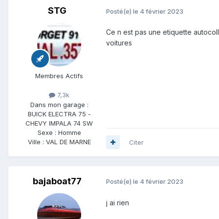
STG
Posté(e)
le 4 février 2023
Ce n est pas une etiquette autocol
voitures
Membres Actifs
7,3k
Dans mon garage :
BUICK ELECTRA 75 -
CHEVY IMPALA 74 SW
Sexe :
Homme
Ville :
VAL DE MARNE
Citer
bajaboat77
Posté(e)
le 4 février 2023
j ai rien