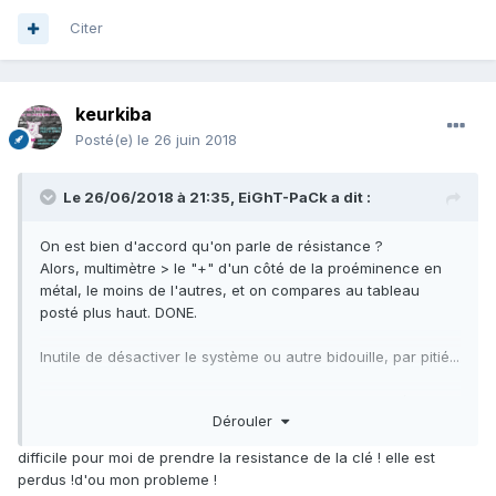
Citer
keurkiba
Posté(e)
le 26 juin 2018
Le 26/06/2018 à 21:35,
EiGhT-PaCk
a dit :
On est bien d'accord qu'on parle de résistance ?
Alors, multimètre > le "+" d'un côté de la proéminence en
métal, le moins de l'autres, et on compares au tableau
posté plus haut. DONE.
Inutile de désactiver le système ou autre bidouille, par pitié...
J'ai fait ça sur mon ex. Park Avenue, car le Neiman était H.S.
Dérouler
Clef sur Ebay, Neiman sur Rockauto, au final ça m'est
revenu à $50 livré en France.
difficile pour moi de prendre la resistance de la clé ! elle est
perdus !d'ou mon probleme !