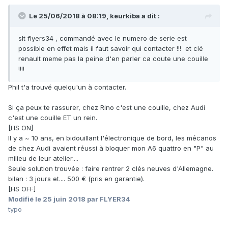
Le 25/06/2018 à 08:19,
keurkiba
a dit :
slt flyers34 , commandé avec le numero de serie est
possible en effet mais il faut savoir qui contacter !!! et clé
renault meme pas la peine d'en parler ca coute une couille
!!!!
Phil t'a trouvé quelqu'un à contacter.
Si ça peux te rassurer, chez Rino c'est une couille, chez Audi
c'est une couille ET un rein.
[HS ON]
Il y a ~ 10 ans, en bidouillant l'électronique de bord, les mécanos
de chez Audi avaient réussi à bloquer mon A6 quattro en "P" au
milieu de leur atelier....
Seule solution trouvée : faire rentrer 2 clés neuves d'Allemagne.
bilan : 3 jours et.... 500 € (pris en garantie).
[HS OFF]
Modifié
le 25 juin 2018
par FLYER34
typo