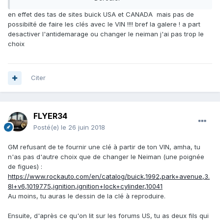
en effet des tas de sites buick USA et CANADA mais pas de
(1) dans mon coin, le quincailler accepte d'usiner les
possibilté de faire les clés avec le VIN !!!! bref la galere ! a part
"blanks" pour 1 (un) euro.
desactiver l'antidemarage ou changer le neiman j'ai pas trop le
(2) flemme de chercher, mais il doit exister tout plein de
choix
forums Buick aux US où le sujet est traité en long en large
et en travers.
Citer
FLYER34
Posté(e)
le 26 juin 2018
GM refusant de te fournir une clé à partir de ton VIN, amha, tu
n'as pas d'autre choix que de changer le Neiman (une poignée
de figues)
:
https://www.rockauto.com/en/catalog/buick,1992,park+avenue,3.
8l+v6,1019775,ignition,ignition+lock+cylinder,10041
Au moins, tu auras le dessin de la clé à reproduire.
Ensuite, d'après ce qu'on lit sur les forums US, tu as deux fils qui