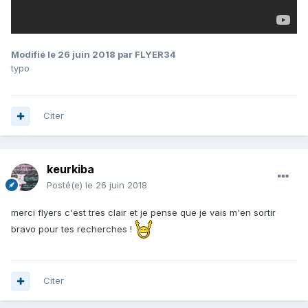
Modifié
le 26 juin 2018
par FLYER34
typo
Citer
keurkiba
Posté(e)
le 26 juin 2018
merci flyers c'est tres clair et je pense que je vais m'en sortir
bravo pour tes recherches !
Citer