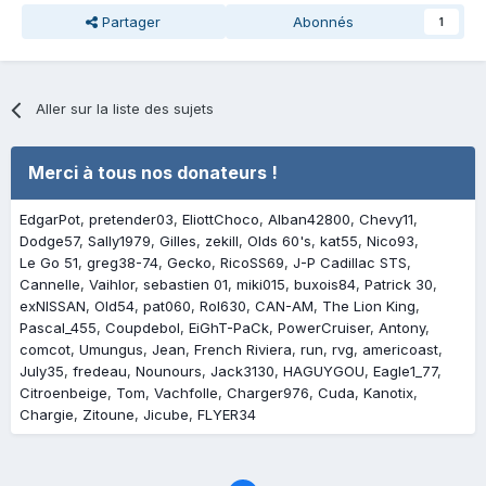
Partager
Abonnés
1
Aller sur la liste des sujets
Merci à tous nos donateurs !
EdgarPot
pretender03
EliottChoco
Alban42800
Chevy11
Dodge57
Sally1979
Gilles
zekill
Olds 60's
kat55
Nico93
Le Go 51
greg38-74
Gecko
RicoSS69
J-P Cadillac STS
Cannelle
Vaihlor
sebastien 01
miki015
buxois84
Patrick 30
exNISSAN
Old54
pat060
Rol630
CAN-AM
The Lion King
Pascal_455
Coupdebol
EiGhT-PaCk
PowerCruiser
Antony
comcot
Umungus
Jean
French Riviera
run
rvg
americoast
July35
fredeau
Nounours
Jack3130
HAGUYGOU
Eagle1_77
Citroenbeige
Tom
Vachfolle
Charger976
Cuda
Kanotix
Chargie
Zitoune
Jicube
FLYER34