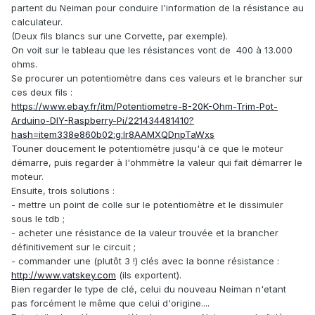
partent du Neiman pour conduire l'information de la résistance au
calculateur.
(Deux fils blancs sur une Corvette, par exemple).
On voit sur le tableau que les résistances vont de 400 à 13.000
ohms.
Se procurer un potentiomètre dans ces valeurs et le brancher sur
ces deux fils
:
https://www.ebay.fr/itm/Potentiometre-B-20K-Ohm-Trim-Pot-
Arduino-DIY-Raspberry-Pi/221434481410?
hash=item338e860b02:g:lr8AAMXQDnpTaWxs
Touner doucement le potentiomètre jusqu'à ce que le moteur
démarre, puis regarder à l'ohmmètre la valeur qui fait démarrer le
moteur.
Ensuite, trois solutions
:
- mettre un point de colle sur le potentiomètre et le dissimuler
sous le tdb ;
- acheter une résistance de la valeur trouvée et la brancher
définitivement sur le circuit ;
- commander une (plutôt 3 !) clés avec la bonne résistance
:
http://www.vatskey.com
(ils exportent).
Bien regarder le type de clé, celui du nouveau Neiman n'etant
pas forcément le même que celui d'origine....