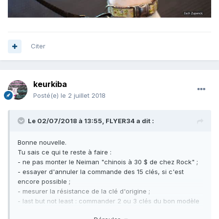
Citer
keurkiba
Posté(e)
le 2 juillet 2018
Le 02/07/2018 à 13:55,
FLYER34
a dit :
Bonne nouvelle.
Tu sais ce qui te reste à faire
:
- ne pas monter le Neiman "chinois à 30 $ de chez Rock" ;
- essayer d'annuler la commande des 15 clés, si c'est
encore possible ;
- mesurer la résistance de la clé d'origine ;
- last but not least
:
commander 2 ou 3 clés du bon modèle
et de la bonne résistance.