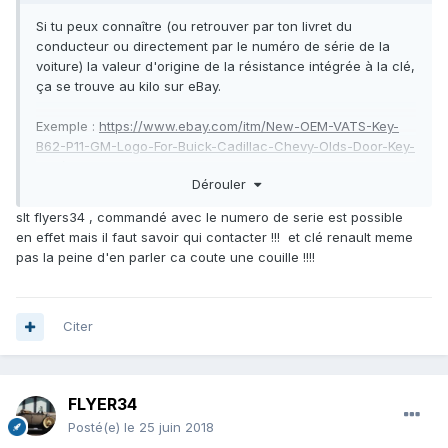
Si tu peux connaître (ou retrouver par ton livret du
conducteur ou directement par le numéro de série de la
voiture) la valeur d'origine de la résistance intégrée à la clé,
ça se trouve au kilo sur eBay.
Exemple :
https://www.ebay.com/itm/New-OEM-VATS-Key-
B62-P11-GM-Logo-For-Buick-Cadillac-Chevy-Olds-Door-Key-
B45/161873574131?
Dérouler
hash=item25b06ab8f3%3Ag%3AQN0AAOSwhcNaVGtz&fits
=Year%3A1992|Make%3ABuick|Model%3APark+Avenue
slt flyers34 , commandé avec le numero de serie est possible
en effet mais il faut savoir qui contacter !!! et clé renault meme
40$ port compris TTC (au vu des frais de port, autant en
pas la peine d'en parler ca coute une couille !!!!
prendre 2 ou 3), reste à la faire tailler par un serrurier.
Si ça te paraît trop cher, va chez Renault demander le prix
d'une clé de Scenic
.
Citer
FLYER34
Posté(e)
le 25 juin 2018