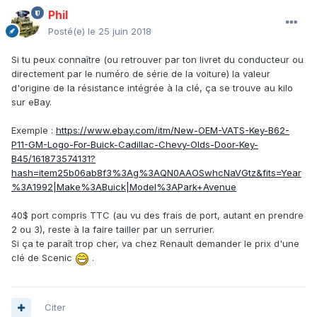
Phil
Posté(e)
le 25 juin 2018
Si tu peux connaître (ou retrouver par ton livret du conducteur ou
directement par le numéro de série de la voiture) la valeur
d'origine de la résistance intégrée à la clé, ça se trouve au kilo
sur eBay.
Exemple :
https://www.ebay.com/itm/New-OEM-VATS-Key-B62-
P11-GM-Logo-For-Buick-Cadillac-Chevy-Olds-Door-Key-
B45/161873574131?
hash=item25b06ab8f3%3Ag%3AQN0AAOSwhcNaVGtz&fits=Year
%3A1992|Make%3ABuick|Model%3APark+Avenue
40$ port compris TTC (au vu des frais de port, autant en prendre
2 ou 3), reste à la faire tailler par un serrurier.
Si ça te paraît trop cher, va chez Renault demander le prix d'une
clé de Scenic
.
Citer