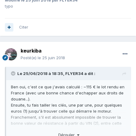
Modifié
le 25 juin 2018
par FLYER34
typo
Citer
keurkiba
Posté(e)
le 25 juin 2018
Le 25/06/2018 à 18:35,
FLYER34
a dit :
Ben oui, c'est ce que j'avais calculé
:
~115 € le lot rendu en
France (avec une bonne chance d'echapper aux droits de
douane...).
Ensuite, tu fais tailler les clés, une par une, pour quelques
euros (1) jusqu'à trouver celle qui démarre le moteur.
Franchement, s'il est absolument impossible de trouver la
bonne valeur de résistance à partir du VIN (2), entre cette
solution et avoir un pot de fleurs, je ne réfléchis pas
Dérouler
longtemps.