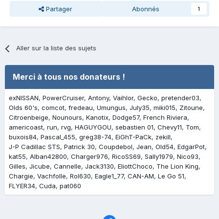
Partager
Abonnés
1
Aller sur la liste des sujets
Merci à tous nos donateurs !
exNISSAN
PowerCruiser
Antony
Vaihlor
Gecko
pretender03
Olds 60's
comcot
fredeau
Umungus
July35
miki015
Zitoune
Citroenbeige
Nounours
Kanotix
Dodge57
French Riviera
americoast
run
rvg
HAGUYGOU
sebastien 01
Chevy11
Tom
buxois84
Pascal_455
greg38-74
EiGhT-PaCk
zekill
J-P Cadillac STS
Patrick 30
Coupdebol
Jean
Old54
EdgarPot
kat55
Alban42800
Charger976
RicoSS69
Sally1979
Nico93
Gilles
Jicube
Cannelle
Jack3130
EliottChoco
The Lion King
Chargie
Vachfolle
Rol630
Eagle1_77
CAN-AM
Le Go 51
FLYER34
Cuda
pat060