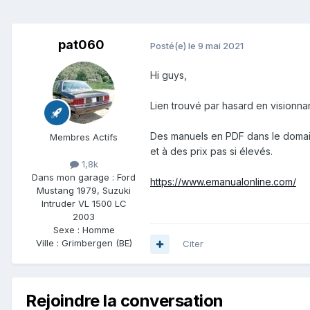
pat060
Posté(e)
le 9 mai 2021
Hi guys,
Lien trouvé par hasard en visionna
Des manuels en PDF dans le doma
Membres Actifs
et à des prix pas si élevés.
1,8k
Dans mon garage :
Ford
https://www.emanualonline.com/
Mustang 1979, Suzuki
Intruder VL 1500 LC
2003
Sexe :
Homme
Ville :
Grimbergen (BE)
Citer
Rejoindre la conversation