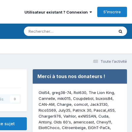
S’inscrire
Utilisateur existant ? Connexion
Toute l’activité
Merci à tous nos donateurs !
Old54
greg38-74
Rol630
The Lion King
Cannelle
miki015
Coupdebol
buxois84
és
0
CAN-AM
Chargie
comcot
Jack3130
RicoSS69
July35
Patrick 30
Pascal_455
Charger976
Vaihlor
exNISSAN
Cuda
Antony
Olds 60's
americoast
Chevy11
e sujet
EliottChoco
Citroenbeige
EiGhT-PaCk