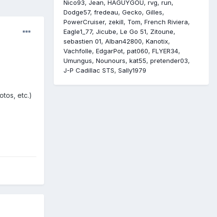
Nico93
Jean
HAGUYGOU
rvg
run
Dodge57
fredeau
Gecko
Gilles
PowerCruiser
zekill
Tom
French Riviera
Eagle1_77
Jicube
Le Go 51
Zitoune
sebastien 01
Alban42800
Kanotix
Vachfolle
EdgarPot
pat060
FLYER34
Umungus
Nounours
kat55
pretender03
J-P Cadillac STS
Sally1979
otos, etc.)