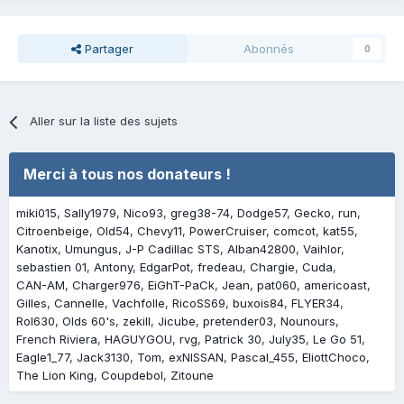
Partager
Abonnés
0
Aller sur la liste des sujets
Merci à tous nos donateurs !
miki015
Sally1979
Nico93
greg38-74
Dodge57
Gecko
run
Citroenbeige
Old54
Chevy11
PowerCruiser
comcot
kat55
Kanotix
Umungus
J-P Cadillac STS
Alban42800
Vaihlor
sebastien 01
Antony
EdgarPot
fredeau
Chargie
Cuda
CAN-AM
Charger976
EiGhT-PaCk
Jean
pat060
americoast
Gilles
Cannelle
Vachfolle
RicoSS69
buxois84
FLYER34
Rol630
Olds 60's
zekill
Jicube
pretender03
Nounours
French Riviera
HAGUYGOU
rvg
Patrick 30
July35
Le Go 51
Eagle1_77
Jack3130
Tom
exNISSAN
Pascal_455
EliottChoco
The Lion King
Coupdebol
Zitoune