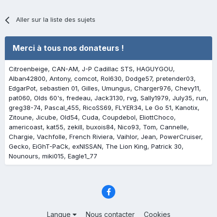
Aller sur la liste des sujets
Merci à tous nos donateurs !
Citroenbeige
CAN-AM
J-P Cadillac STS
HAGUYGOU
Alban42800
Antony
comcot
Rol630
Dodge57
pretender03
EdgarPot
sebastien 01
Gilles
Umungus
Charger976
Chevy11
pat060
Olds 60's
fredeau
Jack3130
rvg
Sally1979
July35
run
greg38-74
Pascal_455
RicoSS69
FLYER34
Le Go 51
Kanotix
Zitoune
Jicube
Old54
Cuda
Coupdebol
EliottChoco
americoast
kat55
zekill
buxois84
Nico93
Tom
Cannelle
Chargie
Vachfolle
French Riviera
Vaihlor
Jean
PowerCruiser
Gecko
EiGhT-PaCk
exNISSAN
The Lion King
Patrick 30
Nounours
miki015
Eagle1_77
Langue
Nous contacter
Cookies