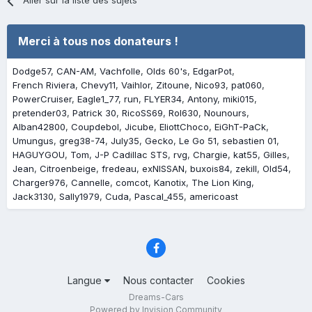
Aller sur la liste des sujets
Merci à tous nos donateurs !
Dodge57
CAN-AM
Vachfolle
Olds 60's
EdgarPot
French Riviera
Chevy11
Vaihlor
Zitoune
Nico93
pat060
PowerCruiser
Eagle1_77
run
FLYER34
Antony
miki015
pretender03
Patrick 30
RicoSS69
Rol630
Nounours
Alban42800
Coupdebol
Jicube
EliottChoco
EiGhT-PaCk
Umungus
greg38-74
July35
Gecko
Le Go 51
sebastien 01
HAGUYGOU
Tom
J-P Cadillac STS
rvg
Chargie
kat55
Gilles
Jean
Citroenbeige
fredeau
exNISSAN
buxois84
zekill
Old54
Charger976
Cannelle
comcot
Kanotix
The Lion King
Jack3130
Sally1979
Cuda
Pascal_455
americoast
Langue
Nous contacter
Cookies
Dreams-Cars
Powered by Invision Community