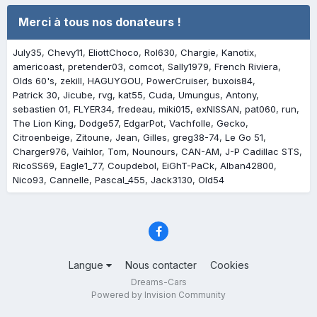
Merci à tous nos donateurs !
July35
Chevy11
EliottChoco
Rol630
Chargie
Kanotix
americoast
pretender03
comcot
Sally1979
French Riviera
Olds 60's
zekill
HAGUYGOU
PowerCruiser
buxois84
Patrick 30
Jicube
rvg
kat55
Cuda
Umungus
Antony
sebastien 01
FLYER34
fredeau
miki015
exNISSAN
pat060
run
The Lion King
Dodge57
EdgarPot
Vachfolle
Gecko
Citroenbeige
Zitoune
Jean
Gilles
greg38-74
Le Go 51
Charger976
Vaihlor
Tom
Nounours
CAN-AM
J-P Cadillac STS
RicoSS69
Eagle1_77
Coupdebol
EiGhT-PaCk
Alban42800
Nico93
Cannelle
Pascal_455
Jack3130
Old54
Langue
Nous contacter
Cookies
Dreams-Cars
Powered by Invision Community