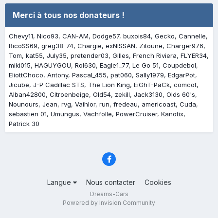
Merci à tous nos donateurs !
Chevy11
Nico93
CAN-AM
Dodge57
buxois84
Gecko
Cannelle
RicoSS69
greg38-74
Chargie
exNISSAN
Zitoune
Charger976
Tom
kat55
July35
pretender03
Gilles
French Riviera
FLYER34
miki015
HAGUYGOU
Rol630
Eagle1_77
Le Go 51
Coupdebol
EliottChoco
Antony
Pascal_455
pat060
Sally1979
EdgarPot
Jicube
J-P Cadillac STS
The Lion King
EiGhT-PaCk
comcot
Alban42800
Citroenbeige
Old54
zekill
Jack3130
Olds 60's
Nounours
Jean
rvg
Vaihlor
run
fredeau
americoast
Cuda
sebastien 01
Umungus
Vachfolle
PowerCruiser
Kanotix
Patrick 30
Langue
Nous contacter
Cookies
Dreams-Cars
Powered by Invision Community