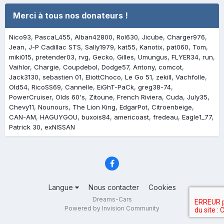
Merci à tous nos donateurs !
Nico93
Pascal_455
Alban42800
Rol630
Jicube
Charger976
Jean
J-P Cadillac STS
Sally1979
kat55
Kanotix
pat060
Tom
miki015
pretender03
rvg
Gecko
Gilles
Umungus
FLYER34
run
Vaihlor
Chargie
Coupdebol
Dodge57
Antony
comcot
Jack3130
sebastien 01
EliottChoco
Le Go 51
zekill
Vachfolle
Old54
RicoSS69
Cannelle
EiGhT-PaCk
greg38-74
PowerCruiser
Olds 60's
Zitoune
French Riviera
Cuda
July35
Chevy11
Nounours
The Lion King
EdgarPot
Citroenbeige
CAN-AM
HAGUYGOU
buxois84
americoast
fredeau
Eagle1_77
Patrick 30
exNISSAN
Langue
Nous contacter
Cookies
Dreams-Cars
Powered by Invision Community