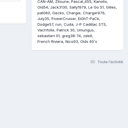
CAN-AM
Zitoune
Pascal_455
Kanotix
Old54
Jack3130
Sally1979
Le Go 51
Gilles
pat060
Gecko
Chargie
Charger976
July35
PowerCruiser
EiGhT-PaCk
Dodge57
run
Cuda
J-P Cadillac STS
Vachfolle
Patrick 30
Umungus
sebastien 01
greg38-74
zekill
French Riviera
Nico93
Olds 60's
Toute l’activité