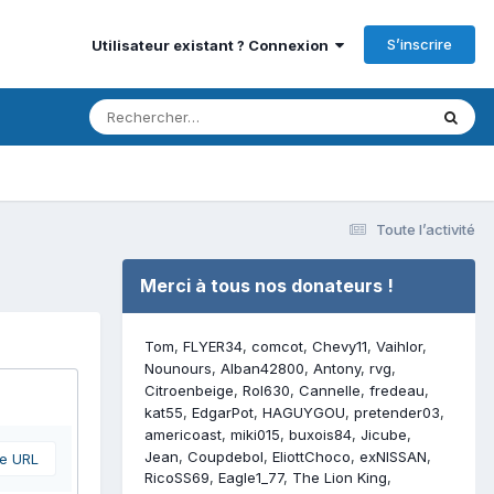
S’inscrire
Utilisateur existant ? Connexion
Toute l’activité
Merci à tous nos donateurs !
Tom
FLYER34
comcot
Chevy11
Vaihlor
Nounours
Alban42800
Antony
rvg
Citroenbeige
Rol630
Cannelle
fredeau
kat55
EdgarPot
HAGUYGOU
pretender03
americoast
miki015
buxois84
Jicube
Jean
Coupdebol
EliottChoco
exNISSAN
ne URL
RicoSS69
Eagle1_77
The Lion King