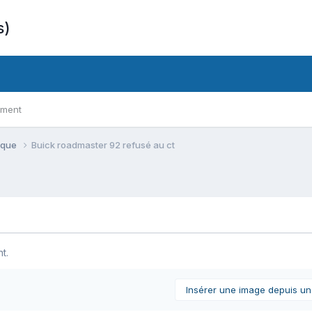
s)
ement
ique
Buick roadmaster 92 refusé au ct
t.
Insérer une image depuis u