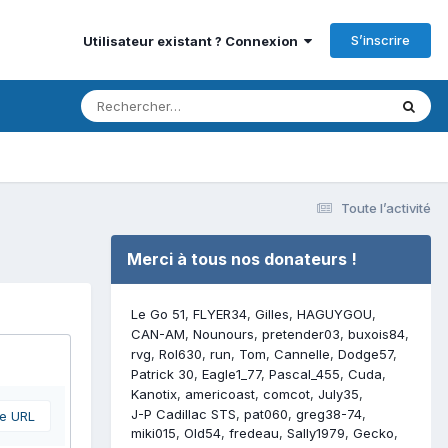
S’inscrire
Utilisateur existant ? Connexion
Toute l’activité
Merci à tous nos donateurs !
Le Go 51
FLYER34
Gilles
HAGUYGOU
CAN-AM
Nounours
pretender03
buxois84
rvg
Rol630
run
Tom
Cannelle
Dodge57
Patrick 30
Eagle1_77
Pascal_455
Cuda
Kanotix
americoast
comcot
July35
J-P Cadillac STS
pat060
greg38-74
ne URL
miki015
Old54
fredeau
Sally1979
Gecko