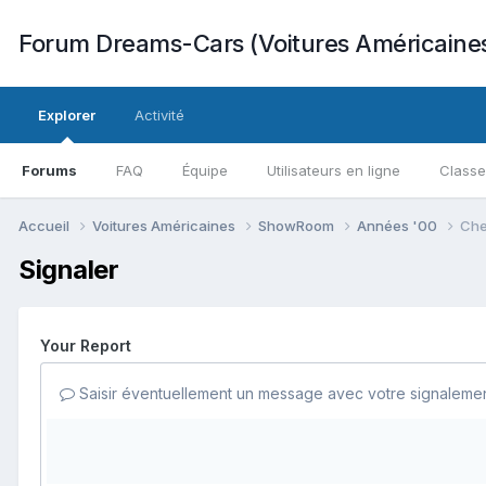
Forum Dreams-Cars (Voitures Américaine
Explorer
Activité
Forums
FAQ
Équipe
Utilisateurs en ligne
Class
Accueil
Voitures Américaines
ShowRoom
Années '00
Che
Signaler
Your Report
Saisir éventuellement un message avec votre signalemen