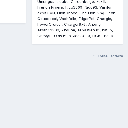
Umungus
Jicube
Citroenbeige
zekill
French Riviera
RicoSS69
Nico93
Vaihlor
exNISSAN
EliottChoco
The Lion King
Jean
Coupdebol
Vachfolle
EdgarPot
Chargie
PowerCruiser
Charger976
Antony
Alban42800
Zitoune
sebastien 01
kat55
Chevy11
Olds 60's
Jack3130
EiGhT-PaCk
Toute l’activité