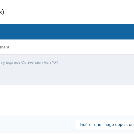
s)
ement
vy Express Conversion Van '04
t.
Insérer une image depuis u