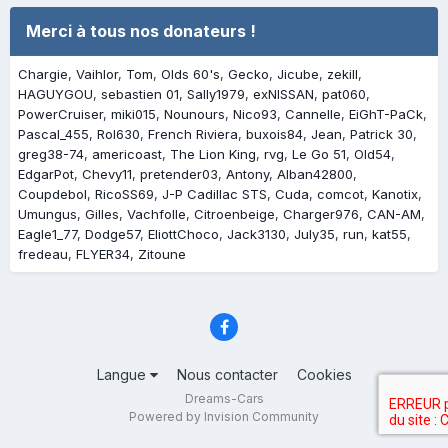
Merci à tous nos donateurs !
Chargie
Vaihlor
Tom
Olds 60's
Gecko
Jicube
zekill
HAGUYGOU
sebastien 01
Sally1979
exNISSAN
pat060
PowerCruiser
miki015
Nounours
Nico93
Cannelle
EiGhT-PaCk
Pascal_455
Rol630
French Riviera
buxois84
Jean
Patrick 30
greg38-74
americoast
The Lion King
rvg
Le Go 51
Old54
EdgarPot
Chevy11
pretender03
Antony
Alban42800
Coupdebol
RicoSS69
J-P Cadillac STS
Cuda
comcot
Kanotix
Umungus
Gilles
Vachfolle
Citroenbeige
Charger976
CAN-AM
Eagle1_77
Dodge57
EliottChoco
Jack3130
July35
run
kat55
fredeau
FLYER34
Zitoune
Langue
Nous contacter
Cookies
Dreams-Cars
Powered by Invision Community