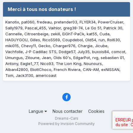
Merci à tous nos donateurs !
Kanotix
pat060
fredeau
pretender03
FLYER34
PowerCruiser
Sally1979
Pascal_455
Vaihlor
greg38-74
Le Go 51
Patrick 30
Cannelle
Citroenbeige
zekill
EiGhT-PaCk
kat55
Cuda
HAGUYGOU
Gilles
RicoSS69
Coupdebol
Old54
run
Rol630
miki015
Chevy11
Gecko
Charger976
Chargie
Jicube
Vachfolle
J-P Cadillac STS
Dodge57
July35
buxois84
comcot
Umungus
Zitoune
Jean
Olds 60's
EdgarPot
rvg
sebastien 01
Antony
Eagle1_77
Nico93
The Lion King
Nounours
Alban42800
EliottChoco
French Riviera
CAN-AM
exNISSAN
Tom
Jack3130
americoast
Langue
Nous contacter
Cookies
Dreams-Cars
Powered by Invision Community