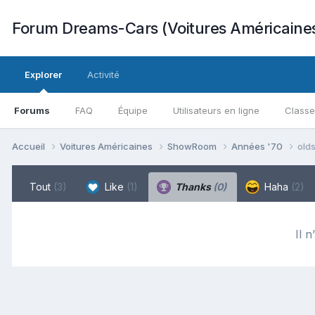
Forum Dreams-Cars (Voitures Américaine
Explorer
Activité
Forums
FAQ
Équipe
Utilisateurs en ligne
Class
Accueil
Voitures Américaines
ShowRoom
Années '70
olds
Tout
(3)
Like
(1)
Thanks
(0)
Haha
(2)
Il n