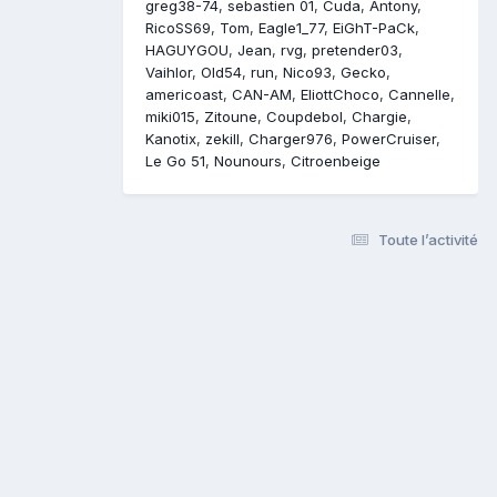
greg38-74
sebastien 01
Cuda
Antony
RicoSS69
Tom
Eagle1_77
EiGhT-PaCk
HAGUYGOU
Jean
rvg
pretender03
Vaihlor
Old54
run
Nico93
Gecko
americoast
CAN-AM
EliottChoco
Cannelle
miki015
Zitoune
Coupdebol
Chargie
Kanotix
zekill
Charger976
PowerCruiser
Le Go 51
Nounours
Citroenbeige
Toute l’activité