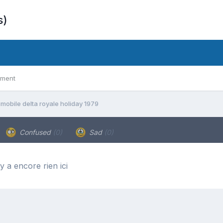
s)
ement
mobile delta royale holiday 1979
Confused
(0)
Sad
(0)
’y a encore rien ici