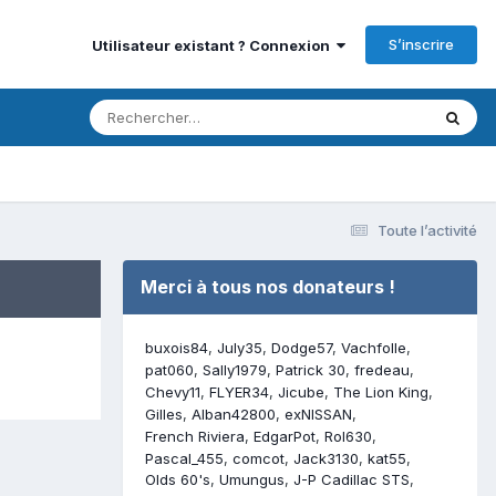
S’inscrire
Utilisateur existant ? Connexion
Toute l’activité
Merci à tous nos donateurs !
buxois84
July35
Dodge57
Vachfolle
pat060
Sally1979
Patrick 30
fredeau
Chevy11
FLYER34
Jicube
The Lion King
Gilles
Alban42800
exNISSAN
French Riviera
EdgarPot
Rol630
Pascal_455
comcot
Jack3130
kat55
Olds 60's
Umungus
J-P Cadillac STS