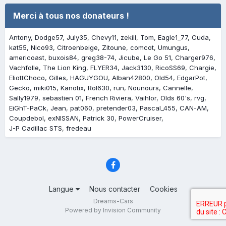
Merci à tous nos donateurs !
Antony
Dodge57
July35
Chevy11
zekill
Tom
Eagle1_77
Cuda
kat55
Nico93
Citroenbeige
Zitoune
comcot
Umungus
americoast
buxois84
greg38-74
Jicube
Le Go 51
Charger976
Vachfolle
The Lion King
FLYER34
Jack3130
RicoSS69
Chargie
EliottChoco
Gilles
HAGUYGOU
Alban42800
Old54
EdgarPot
Gecko
miki015
Kanotix
Rol630
run
Nounours
Cannelle
Sally1979
sebastien 01
French Riviera
Vaihlor
Olds 60's
rvg
EiGhT-PaCk
Jean
pat060
pretender03
Pascal_455
CAN-AM
Coupdebol
exNISSAN
Patrick 30
PowerCruiser
J-P Cadillac STS
fredeau
Langue
Nous contacter
Cookies
Dreams-Cars
Powered by Invision Community