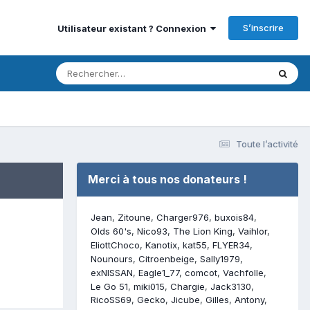
S’inscrire
Utilisateur existant ? Connexion
Toute l’activité
Merci à tous nos donateurs !
Jean
Zitoune
Charger976
buxois84
Olds 60's
Nico93
The Lion King
Vaihlor
EliottChoco
Kanotix
kat55
FLYER34
Nounours
Citroenbeige
Sally1979
exNISSAN
Eagle1_77
comcot
Vachfolle
Le Go 51
miki015
Chargie
Jack3130
RicoSS69
Gecko
Jicube
Gilles
Antony