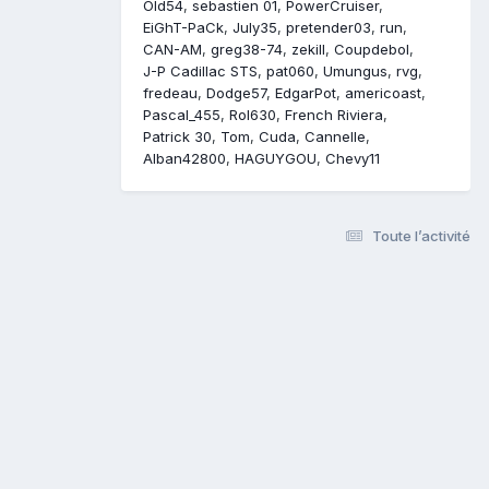
Old54
sebastien 01
PowerCruiser
EiGhT-PaCk
July35
pretender03
run
CAN-AM
greg38-74
zekill
Coupdebol
J-P Cadillac STS
pat060
Umungus
rvg
fredeau
Dodge57
EdgarPot
americoast
Pascal_455
Rol630
French Riviera
Patrick 30
Tom
Cuda
Cannelle
Alban42800
HAGUYGOU
Chevy11
Toute l’activité