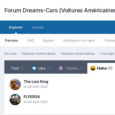
Forum Dreams-Cars (Voitures Américaine
Explorer
Activité
Forums
FAQ
Équipe
Utilisateurs en ligne
Class
Accueil
Voitures Américaines
Voitures Américaines
Concept
Tout
(6)
Like
(3)
Thanks
(0)
Haha
(3)
The Lion King
le 24 avril 2021
FLYER34
le 24 avril 2021