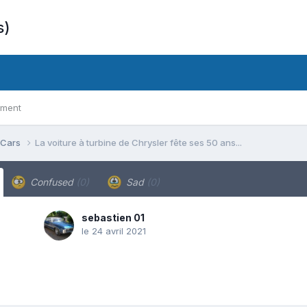
s)
ement
 Cars
La voiture à turbine de Chrysler fête ses 50 ans...
Confused
(0)
Sad
(0)
sebastien 01
le 24 avril 2021