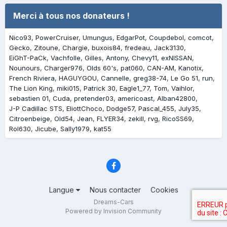
Merci à tous nos donateurs !
Nico93
PowerCruiser
Umungus
EdgarPot
Coupdebol
comcot
Gecko
Zitoune
Chargie
buxois84
fredeau
Jack3130
EiGhT-PaCk
Vachfolle
Gilles
Antony
Chevy11
exNISSAN
Nounours
Charger976
Olds 60's
pat060
CAN-AM
Kanotix
French Riviera
HAGUYGOU
Cannelle
greg38-74
Le Go 51
run
The Lion King
miki015
Patrick 30
Eagle1_77
Tom
Vaihlor
sebastien 01
Cuda
pretender03
americoast
Alban42800
J-P Cadillac STS
EliottChoco
Dodge57
Pascal_455
July35
Citroenbeige
Old54
Jean
FLYER34
zekill
rvg
RicoSS69
Rol630
Jicube
Sally1979
kat55
Langue
Nous contacter
Cookies
Dreams-Cars
Powered by Invision Community