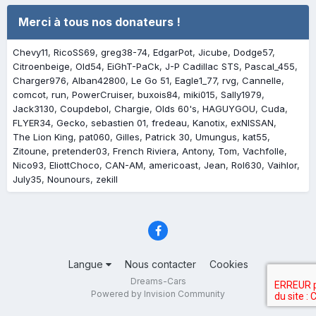
Merci à tous nos donateurs !
Chevy11
RicoSS69
greg38-74
EdgarPot
Jicube
Dodge57
Citroenbeige
Old54
EiGhT-PaCk
J-P Cadillac STS
Pascal_455
Charger976
Alban42800
Le Go 51
Eagle1_77
rvg
Cannelle
comcot
run
PowerCruiser
buxois84
miki015
Sally1979
Jack3130
Coupdebol
Chargie
Olds 60's
HAGUYGOU
Cuda
FLYER34
Gecko
sebastien 01
fredeau
Kanotix
exNISSAN
The Lion King
pat060
Gilles
Patrick 30
Umungus
kat55
Zitoune
pretender03
French Riviera
Antony
Tom
Vachfolle
Nico93
EliottChoco
CAN-AM
americoast
Jean
Rol630
Vaihlor
July35
Nounours
zekill
Langue
Nous contacter
Cookies
Dreams-Cars
Powered by Invision Community