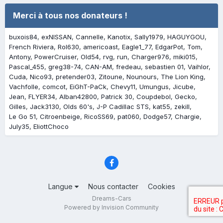
Merci à tous nos donateurs !
buxois84
exNISSAN
Cannelle
Kanotix
Sally1979
HAGUYGOU
French Riviera
Rol630
americoast
Eagle1_77
EdgarPot
Tom
Antony
PowerCruiser
Old54
rvg
run
Charger976
miki015
Pascal_455
greg38-74
CAN-AM
fredeau
sebastien 01
Vaihlor
Cuda
Nico93
pretender03
Zitoune
Nounours
The Lion King
Vachfolle
comcot
EiGhT-PaCk
Chevy11
Umungus
Jicube
Jean
FLYER34
Alban42800
Patrick 30
Coupdebol
Gecko
Gilles
Jack3130
Olds 60's
J-P Cadillac STS
kat55
zekill
Le Go 51
Citroenbeige
RicoSS69
pat060
Dodge57
Chargie
July35
EliottChoco
Langue
Nous contacter
Cookies
Dreams-Cars
Powered by Invision Community