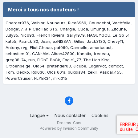
Merci à tous nos donateurs !
Charger976
Vaihlor
Nounours
RicoSS69
Coupdebol
Vachfolle
Dodge57
J-P Cadillac STS
Chargie
Cuda
Umungus
Zitoune
July35
Nico93
French Riviera
Sally1979
HAGUYGOU
Le Go 51
kat55
Patrick 30
Jean
exNISSAN
Gilles
Jack3130
Chevy11
Antony
rvg
EliottChoco
pat060
Cannelle
americoast
sebastien 01
CAN-AM
Alban42800
Kanotix
fredeau
greg38-74
run
EiGhT-PaCk
Eagle1_77
The Lion King
Citroenbeige
Old54
pretender03
Jicube
EdgarPot
comcot
Tom
Gecko
Rol630
Olds 60's
buxois84
zekill
Pascal_455
PowerCruiser
FLYER34
miki015
Langue
Nous contacter
Cookies
Dreams-Cars
Powered by Invision Community